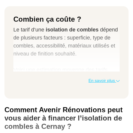
Combien ça coûte ?
Le tarif d’une
isolation de combles
dépend
de plusieurs facteurs : superficie, type de
combles, accessibilité, matériaux utilisés et
niveau de finition souhaité.
Voici une estimation moyenne des tarifs
pratiqués dans le Haut-Rhin :
En savoir plus
Pour des
combles perdus
: entre 25 € et
45 €/m² TTC fourniture et pose comprise.
Comment Avenir Rénovations peut
Pour des
combles aménagés
: entre 60 €
vous aider à financer l’isolation de
et 100 €/m² selon l’isolant et le niveau de
combles à Cernay ?
confort recherché.