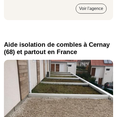
et acoustiques dans les
combles perdus
comme
Voir l'agence
dans les
combles aménagés
, en respectant la
norme RT2012. Chaque chantier est supervisé par
un
interlocuteur unique
, livré dans les délais
convenus, au tarif annoncé, avec une
garantie
décennale
sur les travaux réalisés dans le secteur
Aide isolation de combles à Cernay
de Cernay et ses alentours.
(68) et partout en France