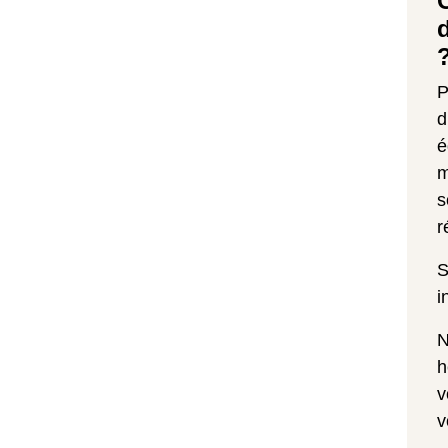
P
d
é
m
s
r
S
i
N
h
v
v