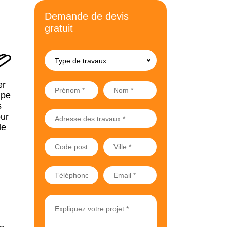
Demande de devis
gratuit
Type de travaux
er
upe
s
ur
de