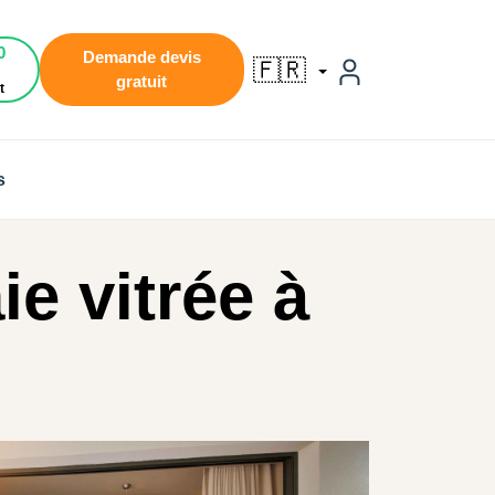
0
Demande devis
🇫🇷
gratuit
t
s
ie vitrée à