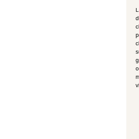
d
c
p
c
s
g
o
m
v