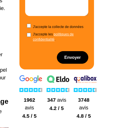
ls
ie.
J'accepte la collecte de données
J'accepte les
politiques de
confidentialité
.
er
Envoyer
ppel
our
1962
3748
347
avis
age
avis
avis
4.2 / 5
e
4.5 / 5
4.8 / 5