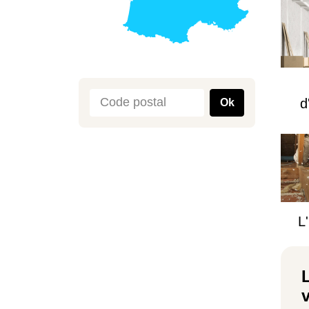
d
Ok
L