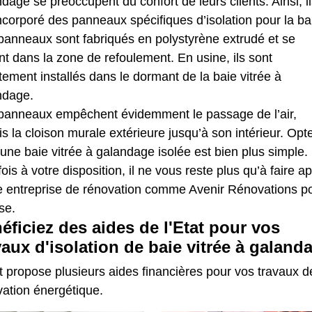
dage se préoccupent du confort de leurs clients. Ainsi, i
ncorporé des panneaux spécifiques d’isolation pour la ba
panneaux sont fabriqués en polystyrène extrudé et se
t dans la zone de refoulement. En usine, ils sont
tement installés dans le dormant de la baie vitrée à
ndage.
panneaux empêchent évidemment le passage de l’air,
s la cloison murale extérieure jusqu’à son intérieur. Opt
une baie vitrée à galandage isolée est bien plus simple.
ois à votre disposition, il ne vous reste plus qu’à faire a
e entreprise de rénovation comme Avenir Rénovations p
se.
éficiez des aides de l'Etat pour vos
vaux d'isolation de baie vitrée à galand
t propose plusieurs aides financières pour vos travaux d
vation énergétique.