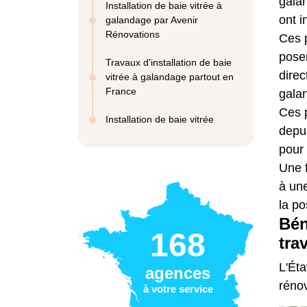
galan
Installation de baie vitrée à
ont i
galandage par Avenir
Rénovations
Ces 
posen
Travaux d'installation de baie
direc
vitrée à galandage partout en
France
gala
Ces 
Installation de baie vitrée
depui
pour 
Une f
à un
la po
Bén
168
tra
L'Éta
agences
réno
à votre service