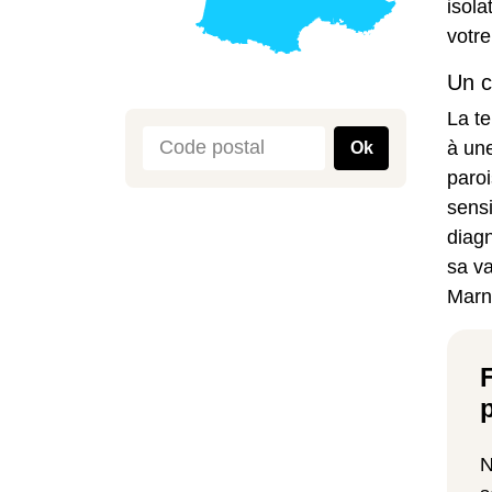
isola
votre
Un c
La t
à un
Ok
paroi
sensi
diag
sa va
Marn
N