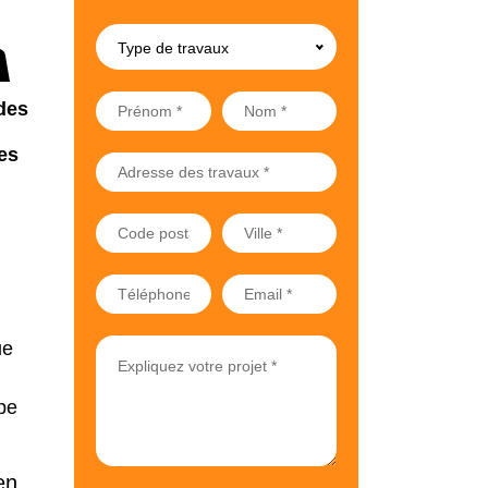
Type de travaux
des
es
ue
pe
en