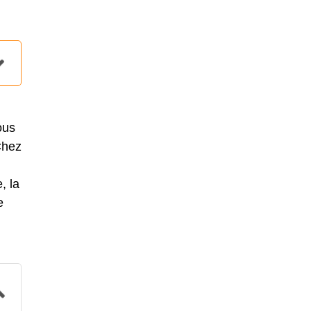
ous
Chez
, la
e