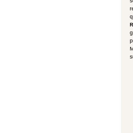
s
r
q
R
g
p
M
s