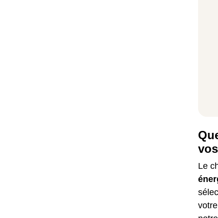
Que
vos
Le ch
éner
sélec
votr