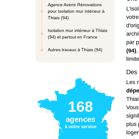
Agence Avenir Rénovations
L'iso
pour Isolation mur intérieur à
votre
Thiais (94)
d'ori
Isolation mur intérieur à Thiais
archi
(94) et partout en France
par 
Autres travaux à Thiais (94)
(94)
,
limit
Des 
Les 
dépe
Thiai
168
Vous
signi
agences
plus
à votre service
loge