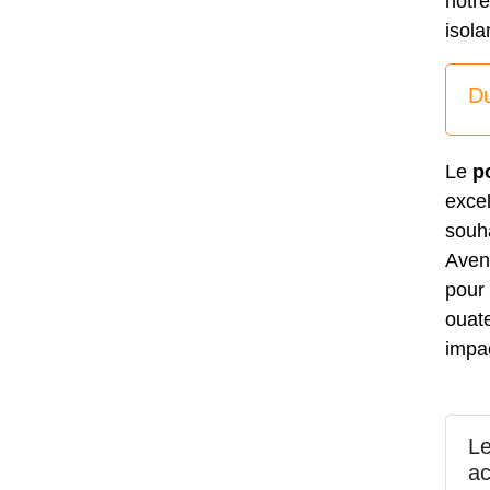
notre
isola
Du
Le
p
excel
souh
Aven
pour 
ouate
impa
Le
ac