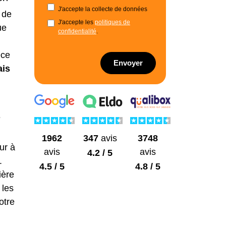
J'accepte la collecte de données
r de
J'accepte les
politiques de
ue
confidentialité
.
èce
Envoyer
ais
e
1962
3748
347
avis
eur à
avis
avis
4.2 / 5
.
4.5 / 5
4.8 / 5
ière
 les
otre