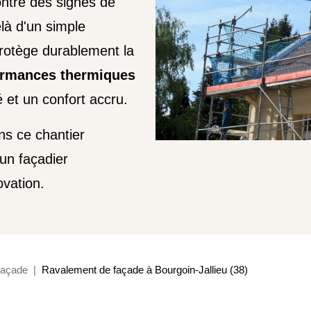
ntre des signes de
là d'un simple
 protège durablement la
ormances thermiques
é et un confort accru.
ns ce chantier
un façadier
vation.
açade
Ravalement de façade à Bourgoin-Jallieu (38)