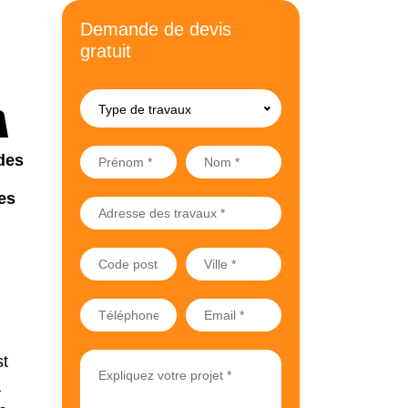
Demande de devis
gratuit
Type de travaux
des
es
st
a