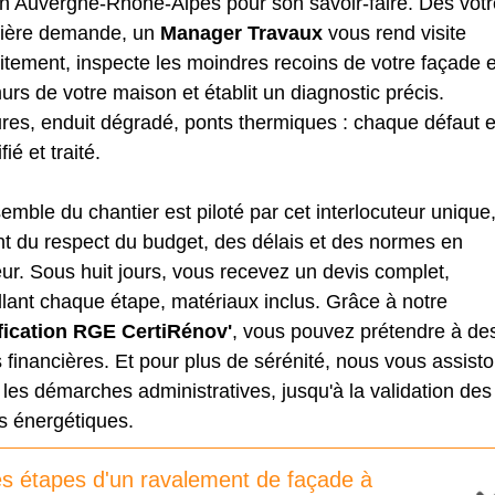
on Auvergne-Rhône-Alpes pour son savoir-faire. Dès votr
ière demande, un
Manager Travaux
vous rend visite
itement, inspecte les moindres recoins de votre façade e
urs de votre maison et établit un diagnostic précis.
res, enduit dégradé, ponts thermiques : chaque défaut e
fié et traité.
emble du chantier est piloté par cet interlocuteur unique
nt du respect du budget, des délais et des normes en
ur. Sous huit jours, vous recevez un devis complet,
llant chaque étape, matériaux inclus. Grâce à notre
ification RGE CertiRénov'
, vous pouvez prétendre à de
 financières. Et pour plus de sérénité, nous vous assist
les démarches administratives, jusqu'à la validation des
s énergétiques.
s étapes d'un ravalement de façade à