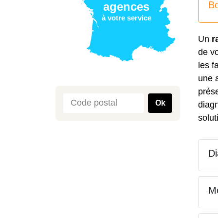
Bo
agences
à votre service
Un
r
de vo
les 
une a
prése
Ok
diagn
solut
Di
Mo