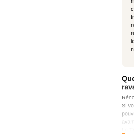
m
c
t
r
r
l
n
Que
rav
Rénov
Si vo
pouve
avant
La TV