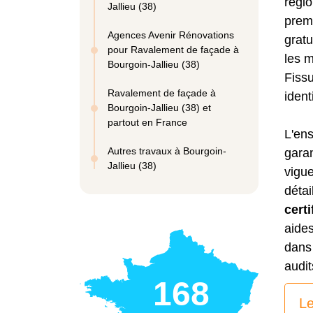
régi
Jallieu (38)
prem
Agences Avenir Rénovations
gratu
pour Ravalement de façade à
les m
Bourgoin-Jallieu (38)
Fissu
Ravalement de façade à
identi
Bourgoin-Jallieu (38) et
partout en France
L'ens
Autres travaux à Bourgoin-
gara
Jallieu (38)
vigue
détai
cert
aides
dans 
audit
168
Le