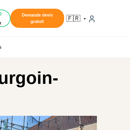
0
Demande devis
🇫🇷
gratuit
t
s
urgoin-