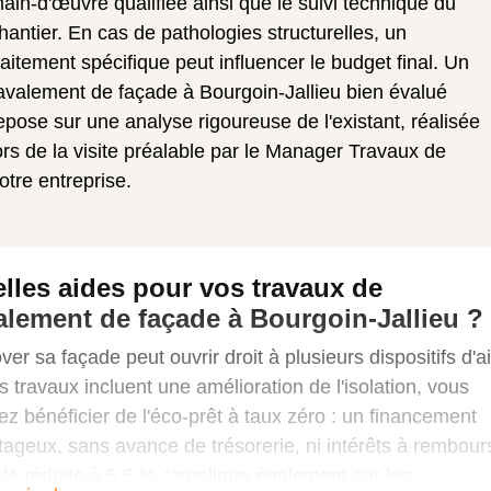
ain-d'œuvre qualifiée ainsi que le suivi technique du
hantier. En cas de pathologies structurelles, un
raitement spécifique peut influencer le budget final. Un
avalement de façade à Bourgoin-Jallieu bien évalué
epose sur une analyse rigoureuse de l'existant, réalisée
ors de la visite préalable par le Manager Travaux de
otre entreprise.
lles aides pour vos travaux de
alement de façade à Bourgoin-Jallieu ?
er sa façade peut ouvrir droit à plusieurs dispositifs d'a
s travaux incluent une amélioration de l'isolation, vous
z bénéficier de l'éco-prêt à taux zéro : un financement
ageux, sans avance de trésorerie, ni intérêts à rembour
A réduite à 5,5 % s'applique également sur les