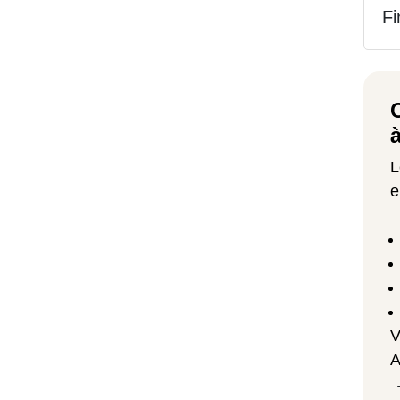
Fi
L
e
V
A