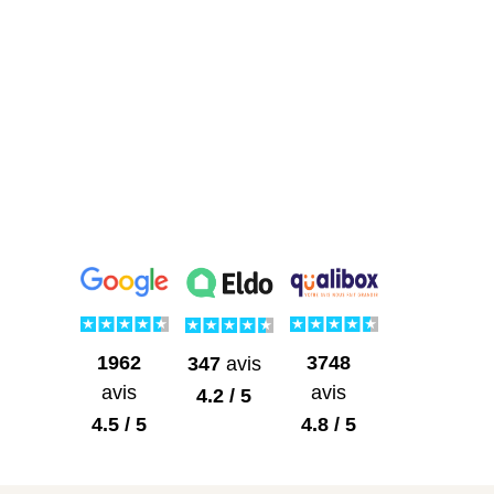
1962
3748
347
avis
avis
avis
4.2 / 5
4.5 / 5
4.8 / 5