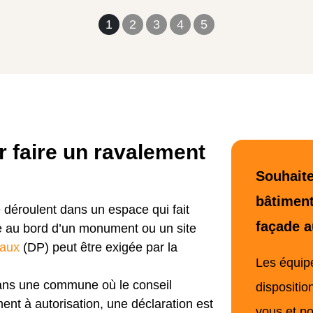
1
2
3
4
5
r faire un ravalement
Souhaite
bâtiment
 déroulent dans un espace qui fait
façade a
me au bord d’un monument ou un site
vaux
(DP) peut être exigée par la
Les équip
dans une commune où le conseil
dispositio
ent à autorisation, une déclaration est
vous et po