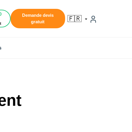
0
Demande devis
🇫🇷
gratuit
t
s
ent