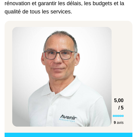
rénovation et garantir les délais, les budgets et la
Exemples de prix pour des travaux de
qualité de tous les services.
rénovation de toiture à Albi
Types de travaux
Prix moyen
Isolation de toiture
32 €/m²
5,00
/ 5
Remplacement de tuiles
9
avis
210 €/m²