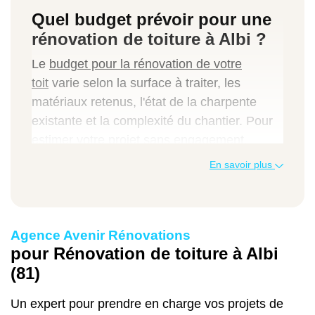
Quel budget prévoir pour une
rénovation de toiture à Albi ?
Le
budget pour la rénovation de votre
toit
varie selon la surface à traiter, les
matériaux retenus, l'état de la charpente
existante et la complexité du chantier. Pour
estimer votre projet sans engagement,
notre
vous donne une
simulateur en ligne
En savoir plus
première fourchette en quelques clics.
Chez Avenir Rénovations Albi (81), nous
vous accompagnons dans l'obtention des
Agence Avenir Rénovations
aides à la rénovation énergétique
pour Rénovation de toiture à Albi
disponibles pour les particuliers du Tarn, un
(81)
levier concret pour alléger le coût final de
vos travaux de couverture.
Un expert pour prendre en charge vos projets de