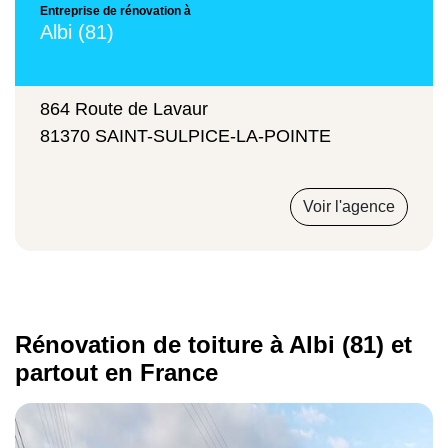
Entreprise de rénovation à
Albi (81)
Installation d'une charpente neuve
215 €/m²
864 Route de Lavaur
81370 SAINT-SULPICE-LA-POINTE
Travaux d'étanchéité
Voir l'agence
22 €/m²
Traitement hydrofuge pour une toiture
plate
Rénovation de toiture à Albi (81) et
210 €/m²
partout en France