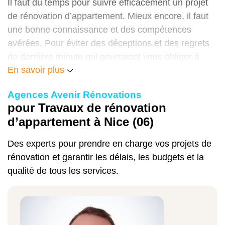
Il faut du temps pour suivre efficacement un projet
de rénovation d’appartement. Mieux encore, il faut
une bonne connaissance et des compétences
avérées. Pour éviter des déceptions et des regrets
de dernière minute qui pourraient vous obliger à
En savoir plus
dépenser plus que ce que vous aviez prévu, faites
vous accompagner par un professionnel de la
Agences Avenir Rénovations
rénovation.
pour Travaux de rénovation
L’entreprise Avenir Rénovations à Nice est une
d’appartement à Nice (06)
entreprise spécialisée dans tous les travaux de
Des experts pour prendre en charge vos projets de
rénovation intérieure et extérieure. Travaillez avec
rénovation et garantir les délais, les budgets et la
nous et vous n’aurez plus à vous soucier de votre
qualité de tous les services.
projet. Nous nous déplaçons chez vous à nos frais
pour vous écouter et faire l’état des lieux de votre
appartement.
Nous vous aidons à concevoir votre
projet, puis vous accompagnons jusqu’à la livraison