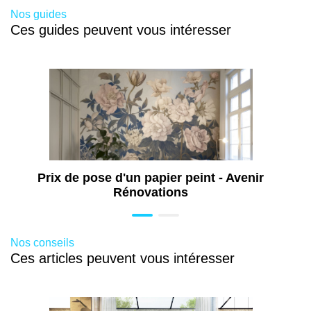
Travaux d'isolation à Nice (06)
Nos guides
Travaux de peinture à Nice (06)
Ces guides peuvent vous intéresser
Travaux de rénovation de cuisine à Nice
(06)
Rénovation de toiture à Nice (06)
Travaux de rénovation de salle de bains à
Nice (06)
Aménagement extérieur à Nice (06)
Dallage extérieur à Nice (06)
Prix de pose d'un papier peint - Avenir
Ravalement de façade à Nice (06)
Rénovations
Pavage extérieur à Nice (06)
Construction de terrasse à Nice (06)
Nos conseils
Travaux de rénovation de maison à Nice
Ces articles peuvent vous intéresser
(06)
Travaux de rénovation d'appartement à
Nice (06)