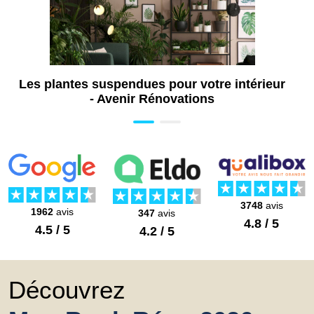
Diagnostic énergétique au Mans (72)
Pose de porte au Mans (72)
Les plantes suspendues pour votre intérieur
- Avenir Rénovations
3748
avis
1962
avis
347
avis
4.8 / 5
4.5 / 5
4.2 / 5
Découvrez