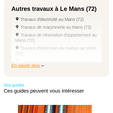
Autres travaux à Le Mans (72)
Travaux d'électricité au Mans (72)
Travaux de maçonnerie au Mans (72)
Travaux de rénovation d'appartement au
Mans (72)
Travaux d'extension de maison au Mans
(72)
Installation de ballon thermodynamique au
En savoir plus
Mans (72)
Pose de fenêtre au Mans (72)
Pose de volet au Mans (72)
Nos guides
Installation de pergola au Mans (72)
Ces guides peuvent vous intéresser
Pose de store banne au Mans (72)
Pose de portail au Mans (72)