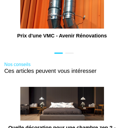
Installation de panneau solaire au Mans
(72)
Installation de pompe à chaleur au Mans
(72)
Pose de baie vitrée au Mans (72)
Prix d'une VMC - Avenir Rénovations
Rénovation énergétique au Mans (72)
Aide pose de fenêtre au Mans (72)
Aide Installation poêle à bois au Mans (72)
Nos conseils
Prime isolation mur extérieur au Mans (72)
Ces articles peuvent vous intéresser
Aide Installation Pompe à Chaleur au
Mans (72)
Aide isolation combles au Mans (72)
Diagnostic énergétique au Mans (72)
Pose de porte au Mans (72)
Quelle décoration pour une chambre zen ? -