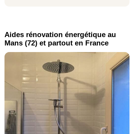
Entre 48 et 277 € par an
Aides rénovation énergétique au
Quelles sont les aides
Mans (72) et partout en France
disponibles pour vos travaux
de rénovation énergétique au
Mans ?
Parmi les dispositifs prévus pour améliorer
l'
efficacité énergétique de votre construction
, on peut citer entre autres :
au Mans
les aides de l'Anah (Agence nationale de
l'amélioration de l'habitat)
MaPrimeRénov',
l'Eco-prêt à taux zéro (Eco-PTZ),
le chèque énergie,