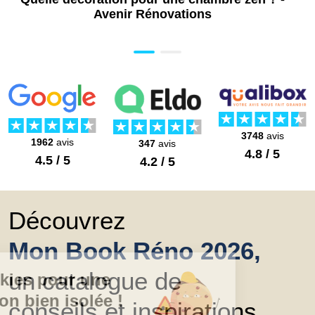
Avenir Rénovations
3748
avis
1962
avis
347
avis
4.8 / 5
4.5 / 5
4.2 / 5
Découvrez
Mon Book Réno 2026,
un catalogue de
conseils et inspirations