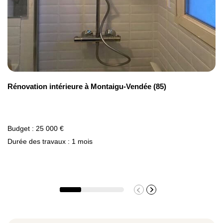
les prêts proposés par Action Logement,
la TVA à taux réduit,
les aides spécifiques de Le Mans
Métropole, etc.
Notre équipe de professionnels reste
joignable pour vous offrir la possibilité de
Rénovation intérieure à Montaigu-Vendée (85)
déterminer les dispositifs qui répondent au
mieux à vos
besoins d'aide à la rénovation
énergétique au Mans et dans la Sarthe (72).
Budget : 25 000 €
Notre entreprise est ainsi à vos côtés pour
Durée des travaux : 1 mois
vous faciliter leur accès.