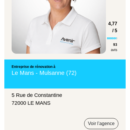
Coup de pouce chauffage
4,77
/ 5
Chauffage et eau chaude sanitaire
93
avis
Entre 800 et 900 € pour les revenus
modestes
Entreprise de rénovation à
Le Mans - Mulsanne (72)
Chèque énergie
5 Rue de Constantine
72000 LE MANS
Travaux permettant de limiter la
consommation d'énergie dans le logement
Voir l'agence