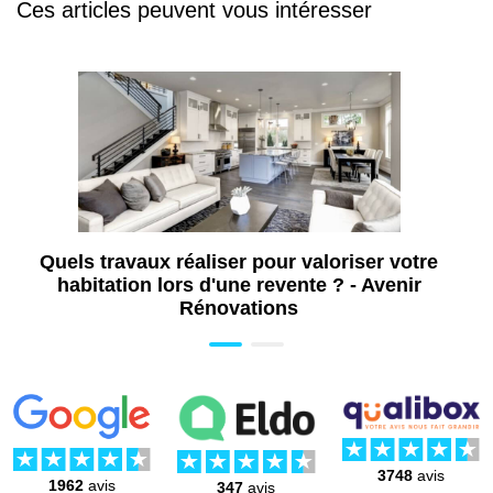
Aide Installation poêle à bois au Mans (72)
Ces articles peuvent vous intéresser
Prime isolation mur extérieur au Mans (72)
Aide Installation Pompe à Chaleur au
Mans (72)
Aide isolation combles au Mans (72)
Diagnostic énergétique au Mans (72)
Pose de porte au Mans (72)
Quels travaux réaliser pour valoriser votre
habitation lors d'une revente ? - Avenir
Rénovations
3748
avis
1962
avis
347
avis