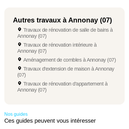
La
rénovation d'une maison ancienne
implique une
expertise particulière pour concilier préservation du
Autres travaux à Annonay (07)
patrimoine et exigences de confort moderne. Nos
Travaux de rénovation de salle de bains à
artisans maîtrisent les techniques traditionnelles
Annonay (07)
adaptées aux bâtiments historiques d'Annonay :
Travaux de rénovation intérieure à
restauration de façades en pierre, reprise de
Annonay (07)
charpentes anciennes, rénovation d'escaliers en
Aménagement de combles à Annonay (07)
bois. Nous conservons l'âme de ces demeures tout
Travaux d'extension de maison à Annonay
en les adaptant aux standards actuels.
(07)
Travaux de rénovation d'appartement à
Rénovation de maisons en pierre
Annonay (07)
Les maisons en pierre constituent une part
importante du parc immobilier annonéen. Ces
constructions robustes, souvent situées dans les
Nos guides
hameaux périphériques ou le long des vallées de la
Ces guides peuvent vous intéresser
Cance et de la Deûme, nécessitent un savoir-faire