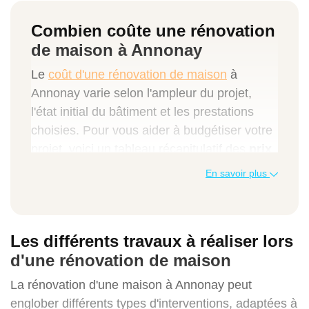
Combien coûte une rénovation
de maison à Annonay
Le
coût d'une rénovation de maison
à
Annonay varie selon l'ampleur du projet,
l'état initial du bâtiment et les prestations
choisies. Pour vous aider à budgétiser votre
projet, voici un tableau récapitulatif des
prix
moyens
pratiqués par Avenir Rénovations :
En savoir plus
Rénovation légère
700 à 1 000 €
Les différents travaux à réaliser lors
30 000 à 60 000 €
d'une rénovation de maison
2 à 3 mois
La rénovation d'une maison à Annonay peut
englober différents types d'interventions, adaptées à