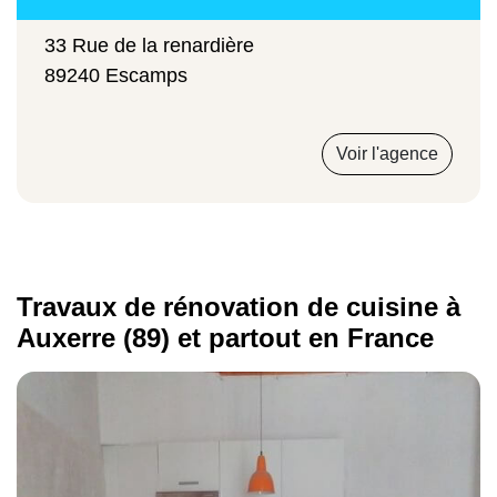
33 Rue de la renardière
500 €/m²
89240 Escamps
Voir l'agence
Il est possible de connaître le coût exact de
la rénovation avec un devis personnalisé.
Faites une
demande de devis à Avenir
par téléphone ou email pour la
Rénovations
Travaux de rénovation de cuisine à
rénovation de votre cuisine à Auxerre, dans
l'Yonne.
Auxerre (89) et partout en France