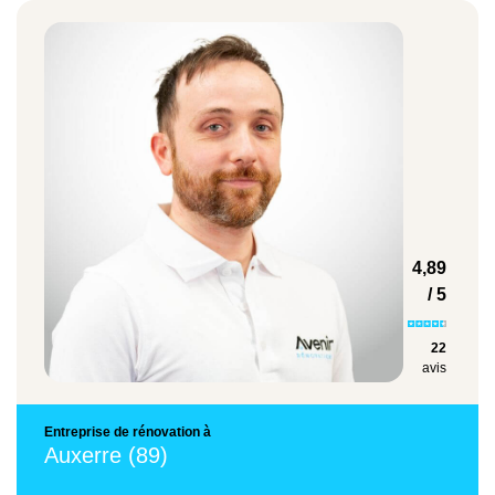
Avenir Rénovations offre un accompagnement sur
500 à 950 €/m²
mesure à ses clients en perte de mobilité à Auxerre
pour l'obtention des différentes aides. Vos cuisines
seront ainsi plus sécurisées et adaptées à vos
Rénovation partielle
besoins.
250 €/m²
4,89
/ 5
Remplacement de cuisine
22
avis
600 à 1000 €/m²
Entreprise de rénovation à
Auxerre (89)
Remise à neuf