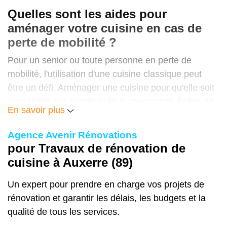
Plus une cuisine est ancienne, plus sa
Quelles sont les aides pour
rénovation sera couteuse. Si vous avez une
aménager votre cuisine en cas de
grande pièce, le coût du
changement des
perte de mobilité ?
revêtements des sols
et des murs sera
important. Il n'est alors pas toujours évident
Pour un senior ou toute personne en perte de
de déterminer le prix total de la rénovation.
mobilité, l'utilisation d'une cuisine classique peut
être un défi. Aménager une cuisine pour qu'elle soit
Le tableau ci-dessous vous donne un aperçu
accessible aux handicapés ou personnes âgées en
En savoir plus
des tarifs :
fauteuil roulant est donc un projet important qui peut
Type de travaux
bénéficier de diverses aides financières. Voici
Agence Avenir Rénovations
quelques aides dont vous pouvez bénéficier pour
pour Travaux de rénovation de
l'
aménagement d'une cuisine PMR
à Auxerre :
Coût moyen
cuisine à Auxerre (89)
MaPrimeAdapt'
de l'ANAH,
Un expert pour prendre en charge vos projets de
crédit d'impôt accessibilité,
rénovation et garantir les délais, les budgets et la
Rénovation complète
prestation de compensation du handicap (PCH),
qualité de tous les services.
allocation personnalisée d'autonomie
.