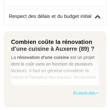
Respect des délais et du budget initial
Combien coûte la rénovation
d'une cuisine à Auxerre (89) ?
La
rénovation d'une cuisine
est un projet
dont le coût varie en fonction de plusieurs
facteurs. Il faut en général considérer la
nature et l'ampleur des travaux, les besoins
des occupants de la maison, les
équipements et matériaux, les tarifs horaires
En savoir plus
des artisans…