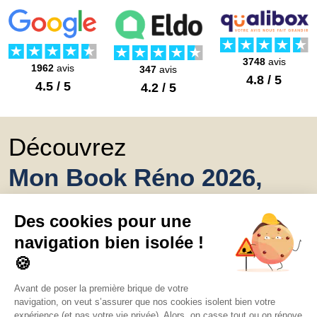
3748
avis
1962
avis
347
avis
4.8 / 5
4.5 / 5
4.2 / 5
Découvrez
Mon Book Réno 2026,
un catalogue de
conseils et inspirations