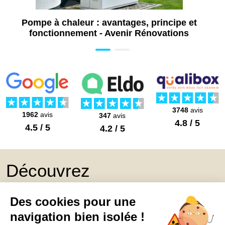
Pompe à chaleur : avantages, principe et
fonctionnement - Avenir Rénovations
3748
avis
1962
avis
347
avis
4.8 / 5
4.5 / 5
4.2 / 5
Découvrez
Mon Book Réno 2026,
un catalogue de