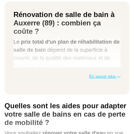
Rénovation de salle de bain à
Auxerre (89) : combien ça
coûte ?
Le
prix total d'un plan de réhabilitation de
salle de bain
dépend de la superficie à
couvrir, de la qualité des matériaux et de
l'ampleur des travaux.
En savoir plus
À titre indicatif, une rénovation complète
peut coûter entre 4500 et 18 000 euros. Le
tableau ci-après fournit une estimation
Quelles sont les aides pour adapter
tarifaire de quelques projets menés par nos
votre salle de bains en cas de perte
professionnels à Auxerre, dans l'Yonne.
de mobilité ?
Types de travaux
Vous souhaitez
rénover votre salle d'eau
en vue