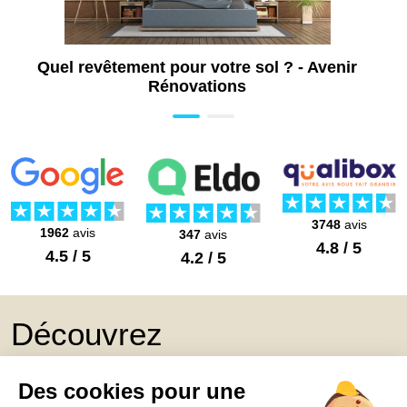
Quel revêtement pour votre sol ? - Avenir
Rénovations
3748
avis
1962
avis
347
avis
4.8 / 5
4.5 / 5
4.2 / 5
Découvrez
Mon Book Réno 2026,