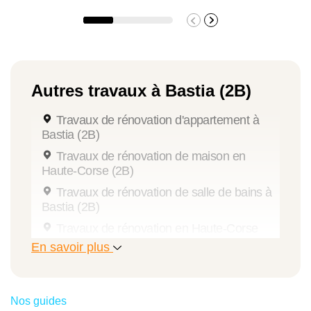
Autres travaux à Bastia (2B)
Travaux de rénovation d'appartement à
Bastia (2B)
Travaux de rénovation de maison en
Haute-Corse (2B)
Travaux de rénovation de salle de bains à
Bastia (2B)
Travaux de rénovation en Haute-Corse
(2B)
En savoir plus
Aménagement de combles à Bastia (2B)
Travaux d'extension de maison en Haute-
Corse (2B)
Nos guides