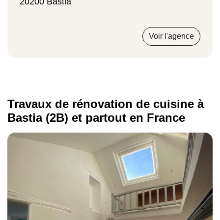
20200 Bastia
Remplacement de plan de travail en bois
Voir l'agence
De 30 à 150 €
Légère modification de la plomberie
Travaux de rénovation de cuisine à
Bastia (2B) et partout en France
539 €