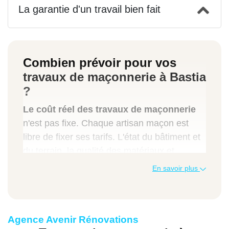
La garantie d'un travail bien fait
Combien prévoir pour vos
travaux de maçonnerie à Bastia
?
Le coût réel des travaux de maçonnerie
n'est pas fixe. Chaque artisan maçon est
libre de fixer ses tarifs. L'état du bâtiment et
du terrain, la qualité des matériaux et
l'ampleur des réalisations auront un impact
En savoir plus
sur le budget à prévoir. L'idéal est de
contacter notre entreprise spécialisée pour
profiter des prix négociés en fonction de
Agence Avenir Rénovations
votre situation.