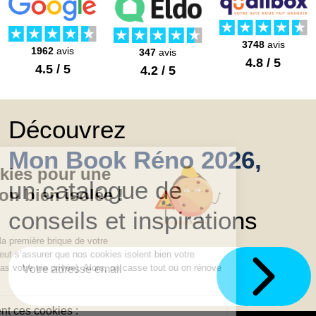
3748
avis
1962
avis
347
avis
4.8 / 5
4.5 / 5
4.2 / 5
Découvrez
Mon Book Réno 2026,
un catalogue de
conseils et inspirations