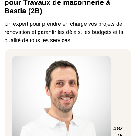
pour Travaux de maçonnerie à
Bastia (2B)
Grâce à notre simulateur spécifique, vous
pouvez obtenir une estimation rapide de la
Un expert pour prendre en charge vos projets de
somme à payer pour concrétiser vos idées à
rénovation et garantir les délais, les budgets et la
Bastia et ses alentours. Le coût des
qualité de tous les services.
équipements dont vous aurez besoin et leurs
tarifs d'installation sont renseignés dans
notre boutique en ligne. Nous vous
proposons des
exemples de prix de
certains travaux de maçonnerie à Bastia
Types de travaux
Coût moyen/m²
Réalisation de chape béton
4,82
/ 5