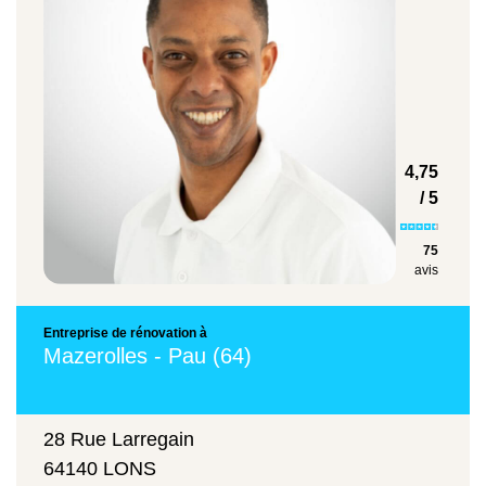
Types de travaux
Prix moyen
4,75
Rénovation de salle de bains
/ 5
1250 €/m²
75
avis
Entreprise de rénovation à
Rafraichissement intérieur
Mazerolles - Pau (64)
587 €/m²
28 Rue Larregain
64140 LONS