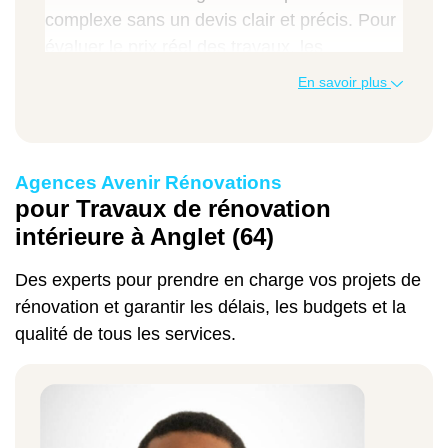
complexe sans un devis clair et précis. Pour
évaluer le prix réel des travaux, les
entreprises générales du bâtiment prennent
En savoir plus
en compte plusieurs facteurs : les
dimensions des pièces à rénover, la qualité
des équipements et matériaux choisis, la
Agences Avenir Rénovations
main-d'œuvre des artisans…
pour Travaux de rénovation
Servez-vous gratuitement de notre
intérieure à Anglet (64)
simulateur de coût pour avoir une idée
précise du prix de la réfection intérieure de
Des experts pour prendre en charge vos projets de
votre salle de bains ou de votre cuisine en
rénovation et garantir les délais, les budgets et la
seulement quelques clics.
qualité de tous les services.
xemples de prix pour des travaux de
rénovation intérieure à Anglet :