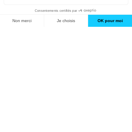
GO
Boutique en ligne
Pourquoi Avenir Rénovations
Chiffrer votre projet
Nos conseils
À propos d'Avenir Rénovations
Informations complémentaires
Nos professionnels