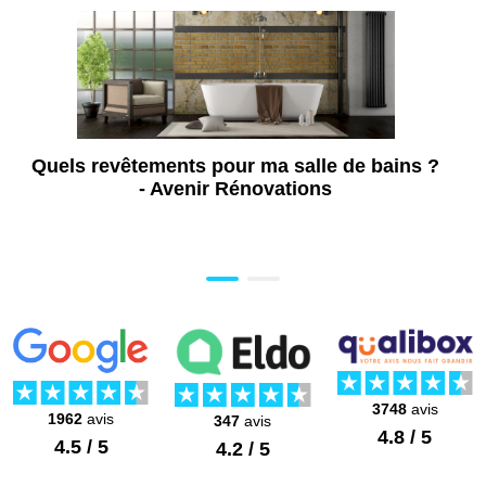
Quels revêtements pour ma salle de bains ?
- Avenir Rénovations
3748
avis
1962
avis
347
avis
4.8 / 5
4.5 / 5
4.2 / 5