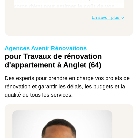
corps d'état pour
estimer le coût de vos
travaux de rénovation
en toute sérénité.
En savoir plus
Vous pouvez également utiliser notre
simulateur en ligne pour ce faire. Notre
expertise nous permet de vous
Agences Avenir Rénovations
accompagner dans l'obtention des aides
pour Travaux de rénovation
disponibles pour vos travaux de rénovation
d'appartement à Anglet (64)
d'appartement à Anglet.
Des experts pour prendre en charge vos projets de
Exemples de prix pour des travaux de
rénovation et garantir les délais, les budgets et la
rénovation d'appartement à Anglet :
qualité de tous les services.
Types de travaux
Prix moyen