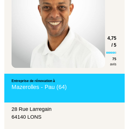
Démolition de murs porteurs
400 €/m²
4,75
/ 5
Pose de faïence murale
75
avis
67,95 €/m²
Entreprise de rénovation à
Mazerolles - Pau (64)
Revêtement de vos sols
28 Rue Larregain
64140 LONS
30 €/m²