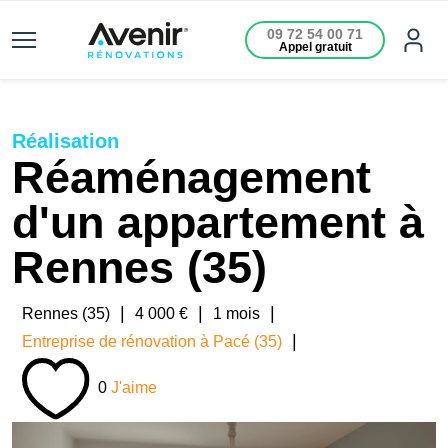
09 72 54 00 71
Appel gratuit
Réalisation
Réaménagement
d'un appartement à
Rennes (35)
|
|
|
Rennes (35)
4 000 €
1 mois
|
Entreprise de rénovation à Pacé (35)
0
J'aime