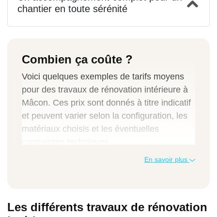
chantier en toute sérénité
Combien ça coûte ?
Voici quelques exemples de tarifs moyens
pour des travaux de rénovation intérieure à
Mâcon. Ces prix sont donnés à titre indicatif
et peuvent varier selon la configuration, les
matériaux choisis et les éventuelles
contraintes techniques.
En savoir plus
Rénovation des murs intérieurs
(peinture,
enduit, ragréage) pour une pièce de 20 m²
: entre 1 200 € et 2 000 € TTC
Les différents travaux de rénovation
Rénovation d’un salon
de 25 m² avec