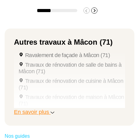
Optimisation de l’espace, installation de dressing
sur mesure, rénovation des revêtements muraux et
du sol :
rénover une chambre
permet de la repenser
pour le confort et la tranquillité, selon l’usage
(parentale, enfant, bureau…).
Autres travaux à Mâcon (71)
Rénovation de cuisine
Ravalement de façade à Mâcon (71)
À Mâcon, de nombreux clients
rénovent leur cuisine
Travaux de rénovation de salle de bains à
fermée des années 80 en espace convivial et
Mâcon (71)
moderne. Ils créent pour cela une cuisine ouverte,
Travaux de rénovation de cuisine à Mâcon
(71)
remplacent les meubles, remettent leur cuisine aux
normes électriques et installent un nouvel
Travaux de rénovation de maison à Mâcon
(71)
électroménager.
En savoir plus
Travaux de rénovation d’appartement à
Mâcon (71)
Rénovation de salle de bains
Travaux d’extension de maison à Mâcon
La
rénovation de salle de bains
peut inclure la pose
(71)
Nos guides