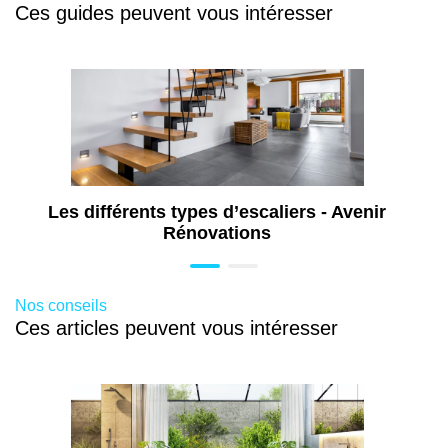
d’une douche à l’italienne, l’optimisation des
Ces guides peuvent vous intéresser
Aménagement de combles à Mâcon (71)
volumes, l’intégration de revêtements anti-humidité
Travaux d’isolation à Mâcon (71)
sans oublier des travaux d’accessibilité PMR. Cette
Travaux de maçonnerie à Mâcon (71)
pièce utilisée quotidiennement doit être repensée
avec soin.
Travaux de peinture à Mâcon (71)
Travaux de pose de menuiseries à Mâcon
(71)
Les différents types d’escaliers - Avenir
Rénovations
Nos conseils
Ces articles peuvent vous intéresser