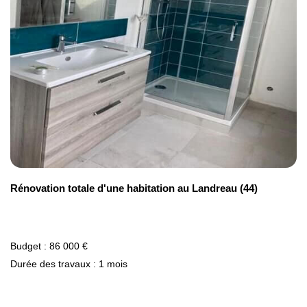
dans le Mâconnais, que vous soyez situé à
Rénovation des plafonds
Sancé, Solutré-Pouilly ou Vergisson.
Isolation thermique par le haut, faux plafonds,
intégration de spots… Une
rénovation de plafond
améliore à la fois la performance énergétique et
l’éclairage d’ambiance, en particulier dans les
pièces avec une faible hauteur sous plafond.
Rénovation du salon
La
rénovation de salon
vise à créer un espace à la
Rénovation totale d'une habitation au Landreau (44)
fois chaleureux et fonctionnel. Elle peut consister à
ouvrir un mur porteur, redistribuer l’espace, créer
des rangements intégrés ou mettre en valeur une
Budget : 86 000 €
cheminée.
Durée des travaux : 1 mois
Rénovation de chambre