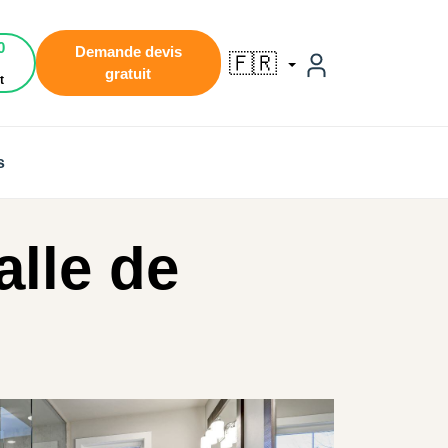
0
Demande devis
🇫🇷
gratuit
t
s
alle de