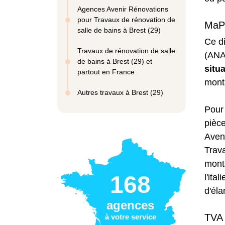
Agences Avenir Rénovations
pour Travaux de rénovation de
MaP
salle de bains à Brest (29)
Ce di
Travaux de rénovation de salle
(ANA
de bains à Brest (29) et
situ
partout en France
monta
Autres travaux à Brest (29)
Pour 
pièc
Aveni
Trava
monta
168
l'ita
d'éla
agences
TVA 
à votre service