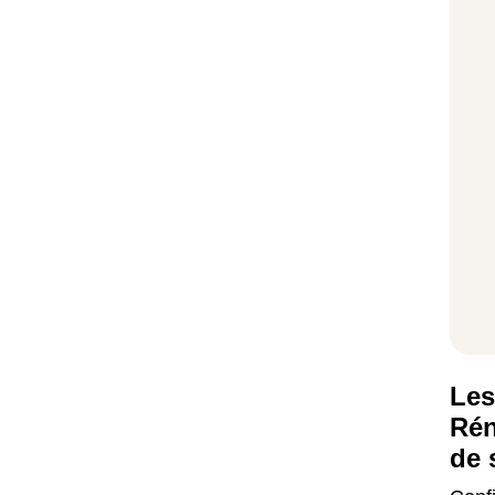
Les
Rén
de 