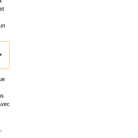
à
et
 un
ue
ns
Avec
,