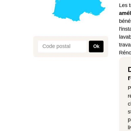
Les t
amél
bénéf
l'ins
lava
trav
Ok
Rénov
P
r
c
s
p
l