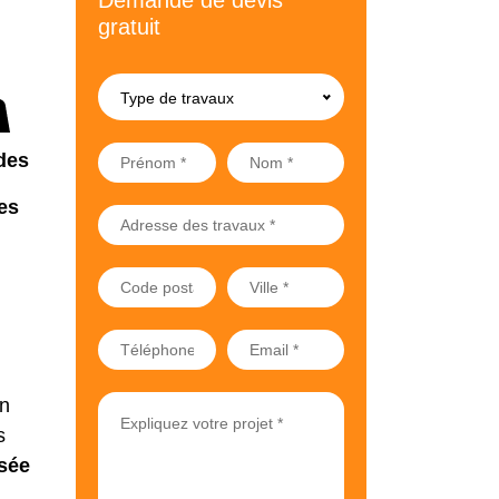
Demande de devis
gratuit
Type de travaux
des
es
on
s
isée