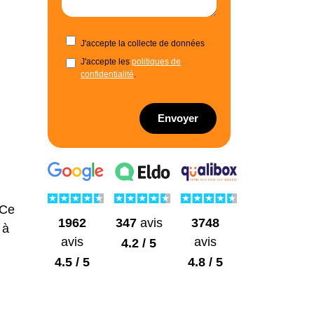
J'accepte la collecte de données
J'accepte les
politiques de
confidentialité
.
Envoyer
 Ce
1962
3748
347
avis
 à
avis
avis
4.2 / 5
4.5 / 5
4.8 / 5