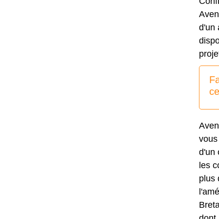
Conf
Aveni
d'un
dispo
proje
Fa
ce
Aven
vous 
d'un 
les 
plus 
l'amé
Breta
dont 