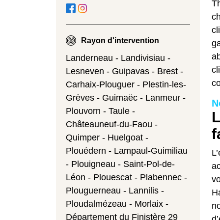
Th
ch
cl
Rayon d'intervention
ga
ab
Landerneau - Landivisiau -
cl
Lesneven - Guipavas - Brest -
co
Carhaix-Plouguer - Plestin-les-
Grèves - Guimaëc - Lanmeur -
N
Plouvorn - Taule -
L
Châteauneuf-du-Faou -
f
Quimper - Huelgoat -
Plouédern - Lampaul-Guimiliau
L’
- Plouigneau - Saint-Pol-de-
ac
Léon - Plouescat - Plabennec -
vo
Plouguerneau - Lannilis -
Ha
Ploudalmézeau - Morlaix -
no
Département du Finistère 29
d’