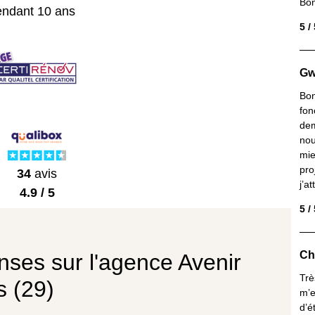
Bon
endant 10 ans
5 /
Gw
Bon
fon
dem
nou
mie
pro
34
avis
j’a
4.9 / 5
5 /
Ch
nses sur l'agence Avenir
Trè
 (29)
m’e
d’é