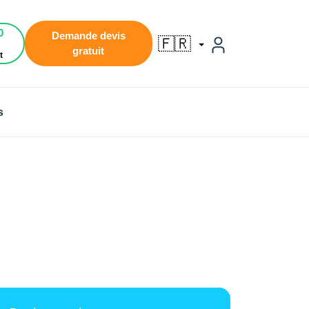
0
Demande devis
🇫🇷
gratuit
t
s