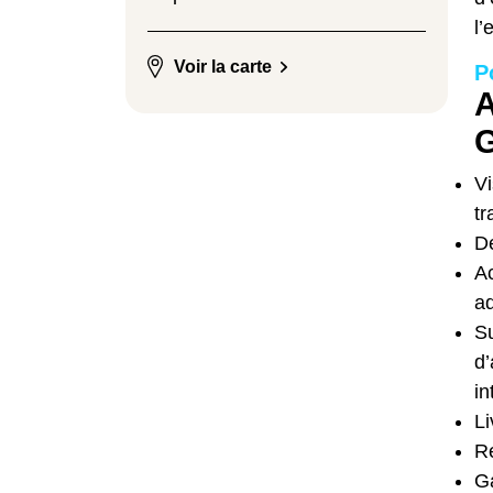
l’
Voir la carte
P
A
G
Vi
tr
De
A
ad
Su
d
in
Li
Re
Ga