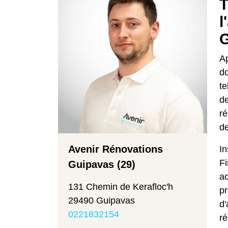
T
l
G
Ap
d
te
de
ré
de
Avenir Rénovations
In
Fi
Guipavas (29)
ac
131 Chemin de Kerafloc'h
pr
29490 Guipavas
d'
0221832154
ré