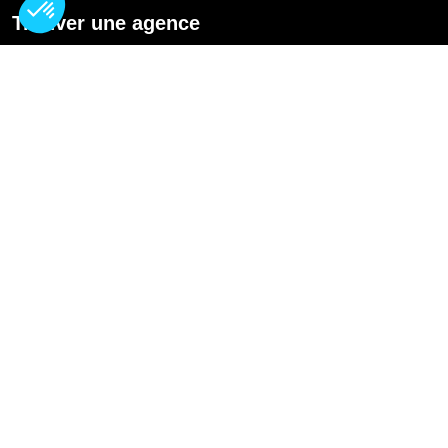
Trouver une agence
GO
Boutique en ligne
Pourquoi Avenir Rénovations
Chiffrer votre projet
Nos conseils
À propos d'Avenir Rénovations
Informations complémentaires
Nos professionnels