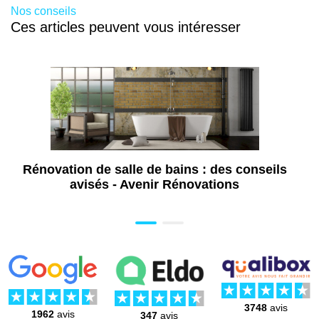
Nos conseils
(85)
Ces articles peuvent vous intéresser
Constructeur de maison individuelle à
Montaigu-Vendée (85)
Construction de maison clé en main à
Montaigu-Vendée (85)
Surélévation de maison à Montaigu-
Vendée (85)
Rénovation de salle de bains : des conseils
avisés - Avenir Rénovations
3748
avis
1962
avis
347
avis