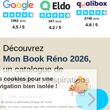
3748
avis
1962
avis
347
avis
4.8 / 5
4.5 / 5
4.2 / 5
Découvrez
Mon Book Réno 2026,
un catalogue de
conseils et inspirations