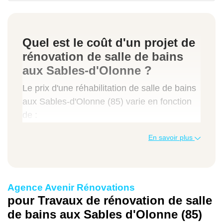
Quel est le coût d'un projet de
rénovation de salle de bains
aux Sables-d'Olonne ?
Le prix d'une réhabilitation de salle de bains
aux Sables-d'Olonne (85) varie en fonction
de :
la taille de la pièce,
En savoir plus
la qualité des matériaux utilisés (granit,
marbre, pierre naturelle, etc.),
la
complexité des travaux
.
Agence Avenir Rénovations
pour Travaux de rénovation de salle
Prévoyez entre 1 000 et 3 000 euros pour
de bains aux Sables d'Olonne (85)
l'aménagement d'une pièce restreinte ou