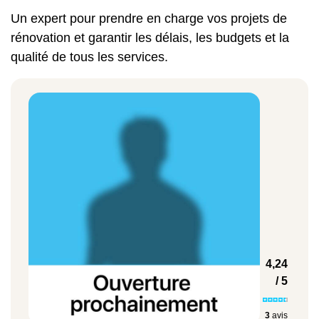
moyenne. Ce tarif prend en compte la pose
Un expert pour prendre en charge vos projets de
d'un nouveau carrelage, le remplacement de
rénovation et garantir les délais, les budgets et la
l'éclairage, l'installation d'une nouvelle prise
qualité de tous les services.
électrique ainsi que le renouvellement de la
plomberie. Comptez environ 5 500 euros
pour l'aménagement d'une salle d'eau de 3 à
9 m².
Pour moderniser une pièce plus grande, la
main-d'œuvre globale peut excéder 18 000
euros. Ce tarif peut inclure la mise en place
d'une baignoire, d'une
douche italienne
,
d'un lavabo, de spots lumineux et de miroirs
4,24
LED.
/ 5
3
avis