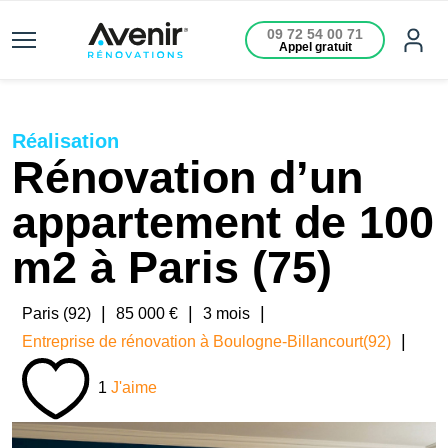
09 72 54 00 71
Appel gratuit
Réalisation
Rénovation d’un
appartement de 100
m2 à Paris (75)
|
|
|
Paris (92)
85 000 €
3 mois
|
Entreprise de rénovation à Boulogne-Billancourt(92)
1
J'aime