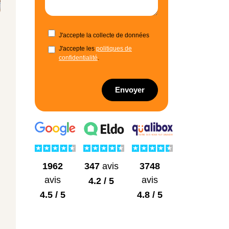
J'accepte la collecte de données
J'accepte les
politiques de
confidentialité
.
Envoyer
1962
3748
347
avis
avis
avis
4.2 / 5
4.5 / 5
4.8 / 5