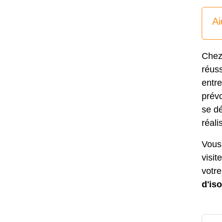
Ai
Chez
réuss
entre
prévo
se dé
réali
Vous 
visi
votre
d'is