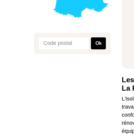
Ok
Les
La 
L'iso
trava
confo
rénov
équi