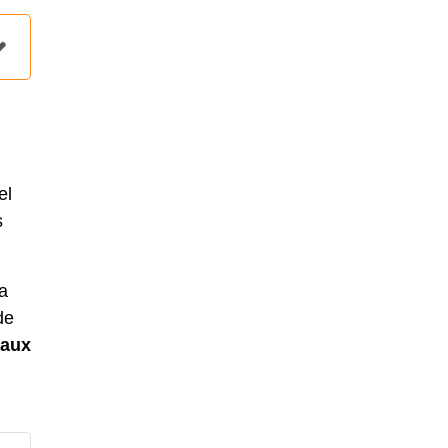
el
s
sa
de
vaux