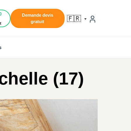
0
Demande devis
🇫🇷
gratuit
t
s
chelle (17)