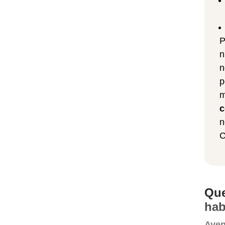
P
n
n
p
m
c
n
C
Que
hab
Aven