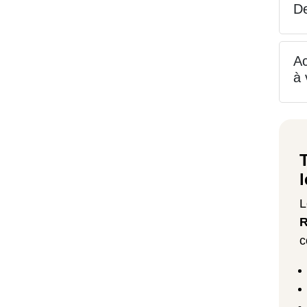
De
A
à 
L
R
c