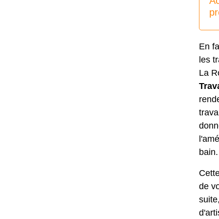
A
pr
En f
les t
La R
Trav
rende
trava
donne
l'amé
bain.
Cette
de vo
suit
d'art