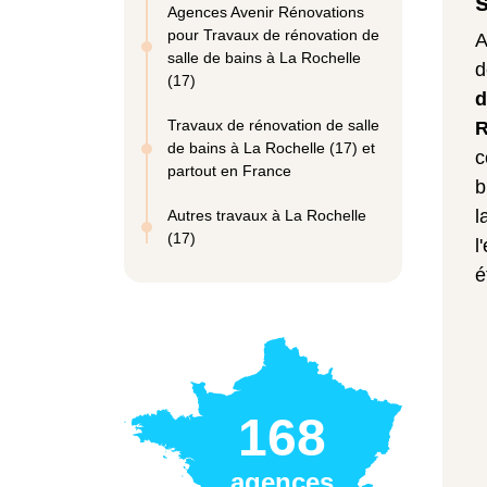
Agences Avenir Rénovations
pour Travaux de rénovation de
A
salle de bains à La Rochelle
d
(17)
d
Travaux de rénovation de salle
R
de bains à La Rochelle (17) et
c
partout en France
b
l
Autres travaux à La Rochelle
(17)
l
é
168
agences