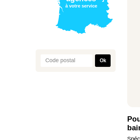
à votre service
Ok
Pou
bai
Spéci