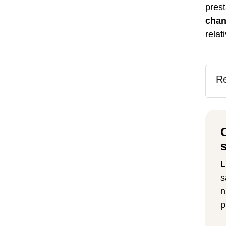
prest
chan
relat
Re
L
s
n
p