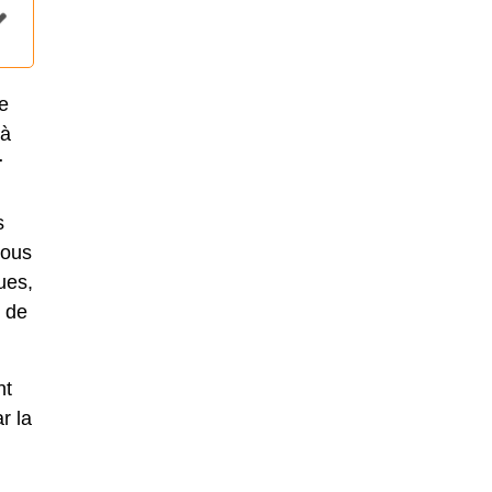
e
 à
r
s
vous
ues,
e de
nt
r la