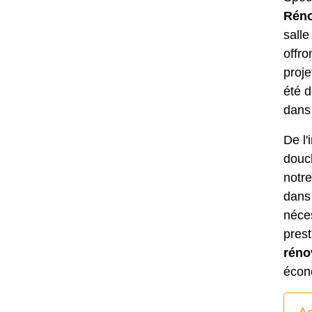
Réno
salle
offr
proj
été d
dans 
De l'
douch
notre
dans 
néces
pres
réno
écon