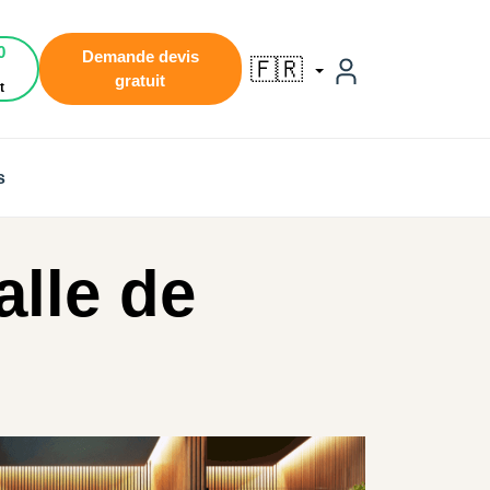
0
Demande devis
🇫🇷
gratuit
t
s
alle de