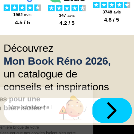
3748
avis
1962
avis
347
avis
4.8 / 5
4.5 / 5
4.2 / 5
Découvrez
Mon Book Réno 2026,
un catalogue de
conseils et inspirations