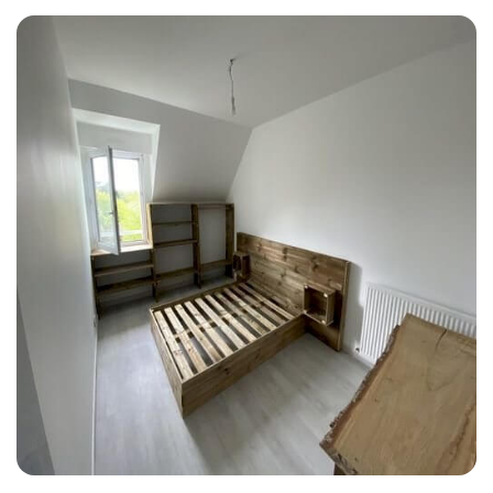
Pour vous aider à réaliser vos travaux de
maçonnerie à Saint-Maximin-la-Sainte-
Baume, dans le Var au plus près de votre
budget, notre entreprise vous accompagne
encore dans l'obtention d'aides aux travaux
comme la TVA à taux réduits. Autant de
raisons qui hissent Avenir Rénovations au
rang d'entreprise numéro un pour les
travaux
et partout en
de maçonnerie dans le Var
France.