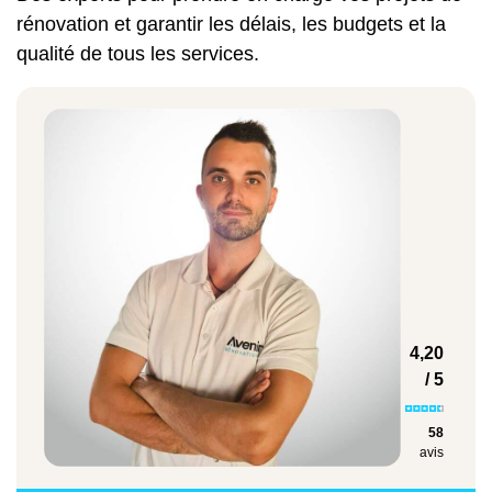
le mur,
rénovation et garantir les délais, les budgets et la
Notre entreprise s'occupe aussi de
travaux
qualité de tous les services.
de plus grande envergure
comme la
rénovation de murs extérieurs avec mise en
peinture de la façade. Quelles que soient
vos attentes concernant la maçonnerie de
votre bâtiment à Saint-Maximin-la-Sainte-
Baume, nos maçons sont là pour vous
guider et vous donner entière satisfaction.
Types de travaux
4,20
/ 5
Prix moyen
58
avis