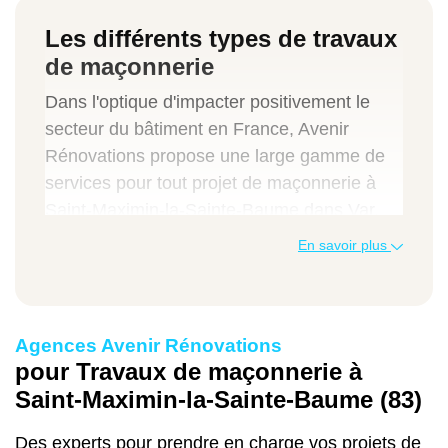
Les différents types de travaux
de maçonnerie
Dans l'optique d'impacter positivement le
secteur du bâtiment en France, Avenir
Rénovations propose une large gamme de
services pour tout projet de maçonnerie à
Saint-Maximin-la-Sainte-Baume dans Var.
En faisant appel à notre entreprise du
En savoir plus
bâtiment composée de maçons
professionnels, vous pourrez bénéficier de
travaux d'intérieur tels que :
Agences Avenir Rénovations
la démolition d'un ancien mur porteur ou
pour Travaux de maçonnerie à
d'une cloison existante,
Saint-Maximin-la-Sainte-Baume (83)
l'ouverture de murs,
la construction d'un placard encastré dans
Des experts pour prendre en charge vos projets de