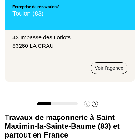
Construction d'un mur de brique
Entreprise de rénovation à
Toulon (83)
52 € par m²
43 Impasse des Loriots
83260 LA CRAU
Réalisation d'une chape de béton
Voir l'agence
65 € par m²
Ouverture de mur porteur
Travaux de maçonnerie à Saint-
1750 € par m²
Maximin-la-Sainte-Baume (83) et
partout en France