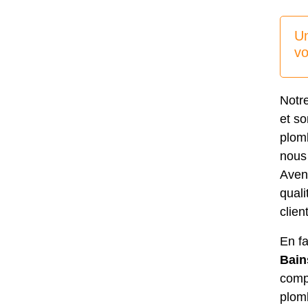
Un
vo
Notre
et so
plom
nous 
Aven
qual
clien
En fa
Bain
compl
plom