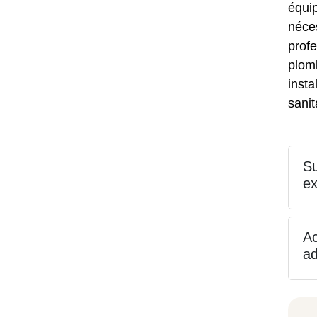
équip
néces
profe
plom
insta
sanit
Su
ex
A
ad