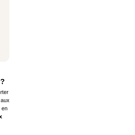
 ?
rter
 aux
é en
x