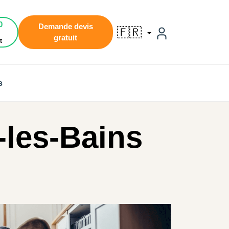
0
Demande devis
🇫🇷
gratuit
t
s
-les-Bains