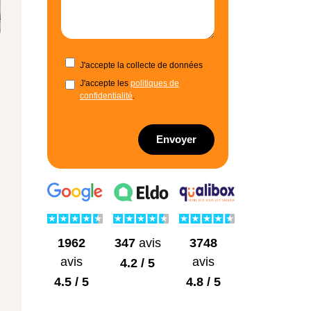
J'accepte la collecte de données
J'accepte les
politiques de
confidentialité
.
Envoyer
1962
3748
347
avis
avis
avis
4.2 / 5
4.5 / 5
4.8 / 5