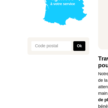
à votre service
Ok
Tra
pou
Notre
de l
atten
main,
de p
béné