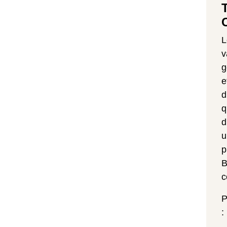
v
g
e
d
q
d
u
p
B
c
P
: