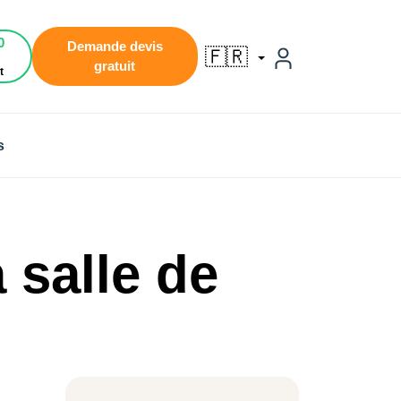
0
Demande devis
🇫🇷
gratuit
t
s
 salle de