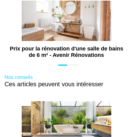
Travaux de rénovation de cuisine à
Pontault-Combault (77)
Travaux de rénovation à Pontault-
Combault (77)
Aménagement de combles à Pontault-
Combault (77)
Prix pour la rénovation d'une salle de bains
de 6 m² - Avenir Rénovations
Travaux d'isolation à Pontault-Combault
(77)
Isolation par l'extérieur à Pontault-
Nos conseils
Combault (77)
Ces articles peuvent vous intéresser
Isolation mur intérieur à Pontault-Combault
(77)