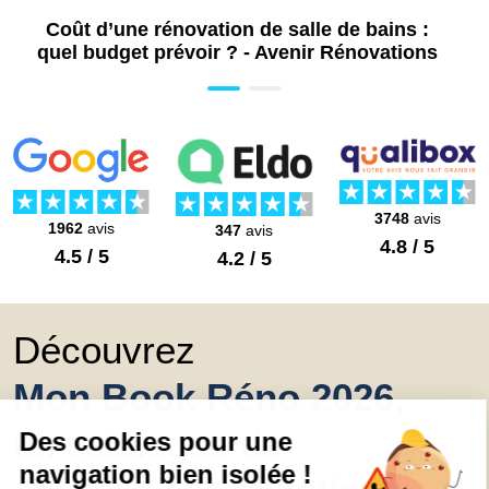
Coût d’une rénovation de salle de bains :
quel budget prévoir ? - Avenir Rénovations
3748
avis
1962
avis
347
avis
4.8 / 5
4.5 / 5
4.2 / 5
Découvrez
Mon Book Réno 2026,
un catalogue de