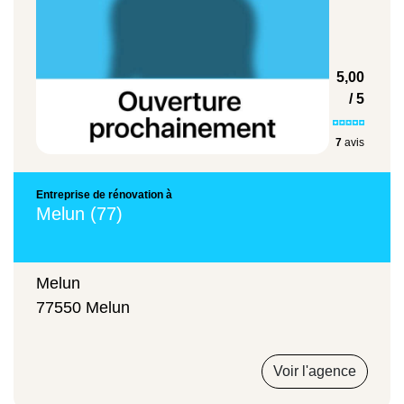
Le professionnel coordonne les actions de l'artisan
plombier qui réalise les travaux. C'est le seul
Entre 200 et 400 €
interlocuteur qui communique avec vous durant tout
5,00
le projet. Il s'assure que toutes vos exigences sont
/ 5
respectées (qualité, délai et coût).
Installation de W.C
7
avis
Entre 150 et 300 €
Entreprise de rénovation à
Melun (77)
Rénovation complète de plomberie
Melun
77550 Melun
Au moins 4 000 €
Voir l'agence