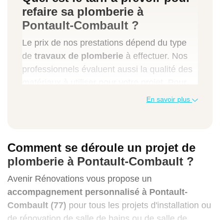
refaire sa plomberie à
Pontault-Combault ?
Le prix de nos prestations dépend du type
de
travaux de plomberie
à effectuer. Nos
professionnels évaluent aussi la qualité des
matériaux à utiliser pour votre projet. Pour
une intervention d'urgence à
Pontault-
En savoir plus
Combault
par exemple, notre tarif à l'heure
varie entre 35 et 65 euros.
Voici un tableau qui présente quelques
Comment se déroule un projet de
services courants que nous proposons ainsi
plomberie à Pontault-Combault ?
que le budget à prévoir pour en profiter.
Avenir Rénovations vous propose un
accompagnement personnalisé à Pontault-
Types de travaux de plomberie
Combault (77)
pour tous les projets d'installation ou
de
rénovation de salle de bains
ou de salle de