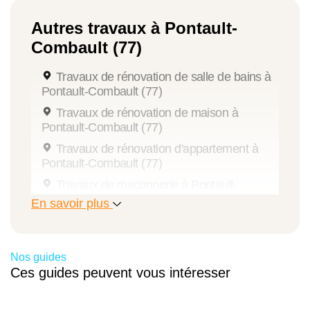
Autres travaux à Pontault-
Combault (77)
Travaux de rénovation de salle de bains à
Pontault-Combault (77)
Travaux de rénovation de maison à
Pontault-Combault (77)
Travaux de rénovation d'appartement à
Pontault-Combault (77)
Travaux de maçonnerie à Pontault-
Combault (77)
En savoir plus
Travaux de peinture à Pontault-Combault
(77)
Travaux d'extension de maison à Pontault-
Nos guides
Combault (77)
Ces guides peuvent vous intéresser
Travaux de pose de menuiseries à
Pontault-Combault