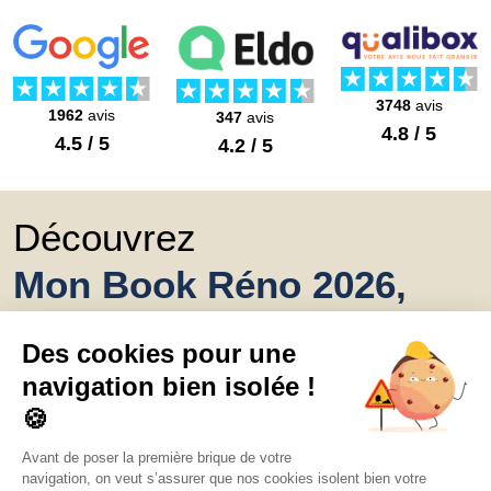
3748
avis
1962
avis
347
avis
4.8 / 5
4.5 / 5
4.2 / 5
Découvrez
Mon Book Réno 2026,
un catalogue de
conseils et inspirations