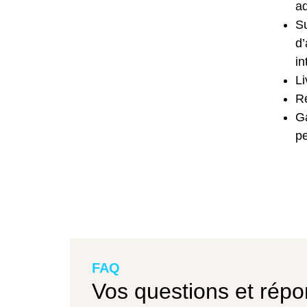
ad
Su
d
in
Li
Re
Ga
p
FAQ
Vos questions et répo