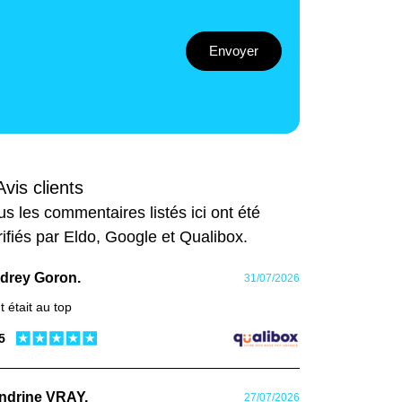
Envoyer
Avis clients
us les commentaires listés ici ont été
rifiés par Eldo, Google et Qualibox.
drey Goron.
31/07/2026
t était au top
 5
ndrine VRAY.
27/07/2026