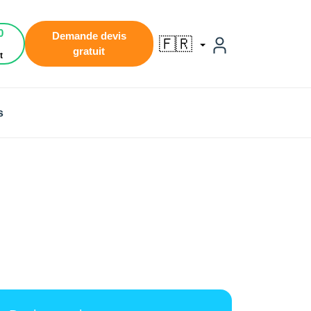
0
Demande devis
🇫🇷
gratuit
t
s