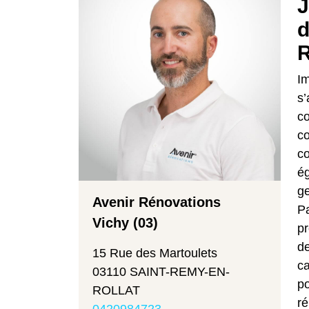
J
d
R
Im
s’
co
co
co
ég
ge
Avenir Rénovations
Pa
Vichy (03)
pr
de
15 Rue des Martoulets
ca
03110 SAINT-REMY-EN-
po
ROLLAT
ré
0420984723