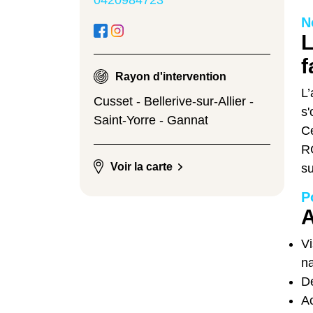
N
L
f
Rayon d'intervention
L’
Cusset - Bellerive-sur-Allier -
s'
Saint-Yorre - Gannat
Ce
RG
Voir la carte
su
P
A
Vi
na
De
A