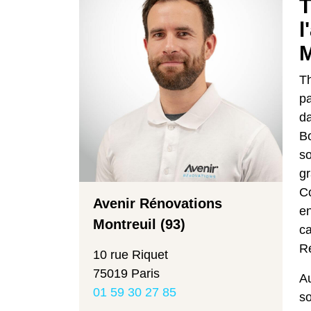
T
l
M
T
pa
da
B
so
gr
Co
Avenir Rénovations
en
Montreuil (93)
ca
R
10 rue Riquet
75019 Paris
Au
01 59 30 27 85
so