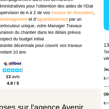
ministratives pour l’obtention des aides de l’Etat
pervision de A à Z de vos
travaux de rénovation
,
aménagement
et d’
agrandissement
par un
terlocuteur unique, votre Manager Travaux
vraison du chantier dans les délais prévus
spect du budget initial
13
rantie décennale pour couvrir vos travaux
To
endant 10 ans
vé
Je
13
avis
5 /
4.8 / 5
Oli
5 /
nses sur l'agence Avenir