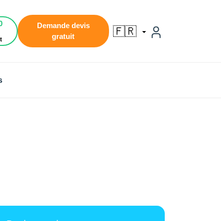
0
Demande devis
🇫🇷
gratuit
t
s