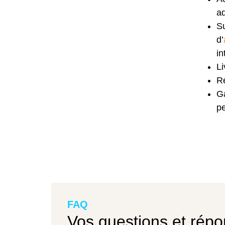
ad
Su
d’
in
Li
Re
Ga
p
FAQ
Vos questions et répo