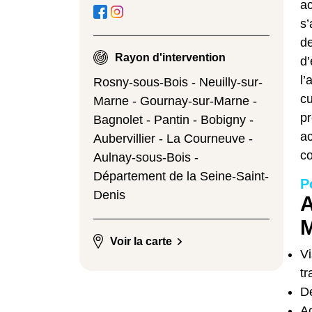
ac
s’
de
Rayon d'intervention
d’
l’
Rosny-sous-Bois - Neuilly-sur-
cu
Marne - Gournay-sur-Marne -
pr
Bagnolet - Pantin - Bobigny -
ac
Aubervillier - La Courneuve -
co
Aulnay-sous-Bois -
Département de la Seine-Saint-
P
Denis
A
M
Voir la carte
Vi
tr
De
A