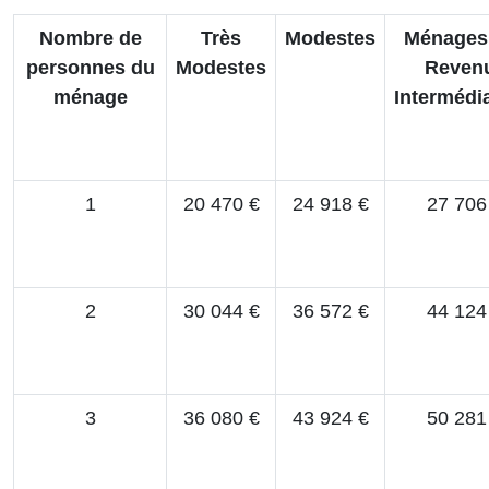
Nombre de
Très
Modestes
Ménages
personnes du
Modestes
Reven
ménage
Intermédia
1
20 470 €
24 918 €
27 706
2
30 044 €
36 572 €
44 124
3
36 080 €
43 924 €
50 281