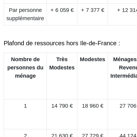
Par personne
+ 6 059 €
+ 7 377 €
+ 12 31
supplémentaire
Plafond de ressources hors Ile-de-France :
Nombre de
Très
Modestes
Ménages
personnes du
Modestes
Reven
ménage
Intermédia
1
14 790 €
18 960 €
27 706
2
21 630 €
27 729 €
44 124