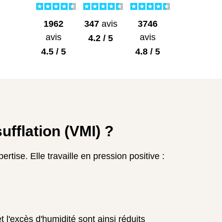
1962
3746
347
avis
avis
avis
4.2 / 5
4.5 / 5
4.8 / 5
fflation (VMI) ?
ise. Elle travaille en pression positive :
t l'excès d'humidité sont ainsi réduits