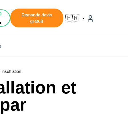
0
Demande devis
🇫🇷
gratuit
t
s
 insufflation
llation et
 par