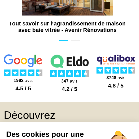
Tout savoir sur l’agrandissement de maison
avec baie vitrée - Avenir Rénovations
3748
avis
1962
avis
347
avis
4.8 / 5
4.5 / 5
4.2 / 5
Découvrez
Mon Book Réno 2026,