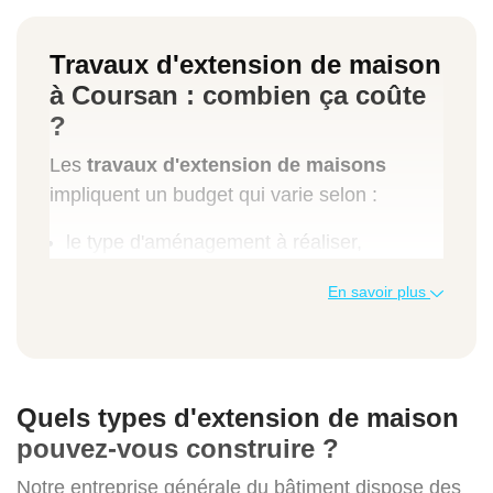
Travaux d'extension de maison
à Coursan : combien ça coûte
?
Les
travaux d'extension de maisons
impliquent un budget qui varie selon :
le type d'aménagement à réaliser,
la surface à couvrir,
En savoir plus
les travaux de maçonnerie et de finitions
requis,
les matériaux choisis pour
l'agrandissement.
Quels types d'extension de maison
La surélévation ou la création d'une terrasse
pouvez-vous construire ?
requiert des coûts plus élevés que
l'aménagement des combles. Chez Avenir
Notre entreprise générale du bâtiment dispose des