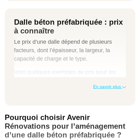
Dalle béton préfabriquée : prix
à connaître
Le prix d’une dalle dépend de plusieurs
facteurs, dont l’épaisseur, la largeur, la
capacité de charge et le type.
Voici quelques exemples de prix pour les
dalles béton préfabriquées alvéolaires, par
En savoir plus
exemple :
Épaisseur 12 cm × portée 120 cm : 26
euros
Pourquoi choisir Avenir
Épaisseur 25 cm × portée 120 cm : 40
Rénovations pour l’aménagement
euros
d’une dalle béton préfabriquée ?