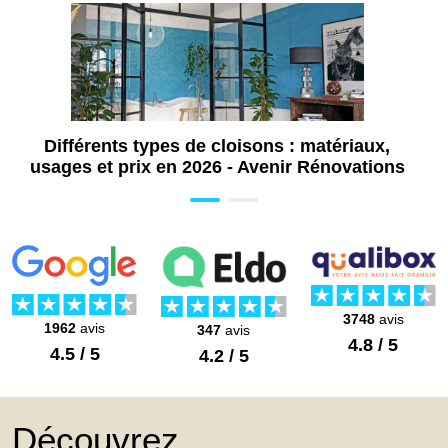
Travaux d'isolation à Olivet - Orléans (45)
Aménagement de combles à Olivet -
Orléans (45)
Ravalement de façade à Orléans (45)
Rénovation toiture à Orléans (45)
Différents types de cloisons : matériaux,
Travaux de rénovation énergétique à
usages et prix en 2026 - Avenir Rénovations
Orléans (45)
Construction de terrasse à Orléans (45)
Travaux de dallage extérieur à Orléans
(45)
Travaux de rénovation sol intérieur à
Orléans (45)
3748
avis
1962
avis
347
avis
4.8 / 5
4.5 / 5
4.2 / 5
Découvrez