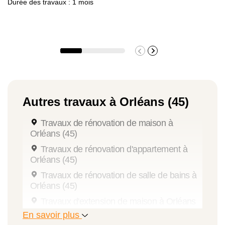
Durée des travaux : 1 mois
Autres travaux à Orléans (45)
Travaux de rénovation de maison à
Orléans (45)
Travaux de rénovation d'appartement à
Orléans (45)
Travaux de rénovation de salle de bains à
Orléans (45)
Travaux d'extension de maison à Orléans
(45)
En savoir plus