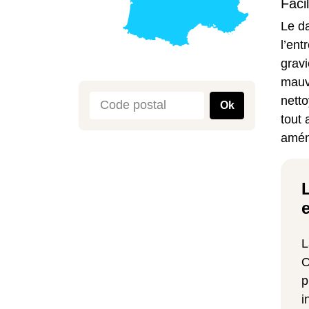
Faci
Le da
l’ent
gravi
mauv
netto
Ok
tout 
amén
L
O
p
i