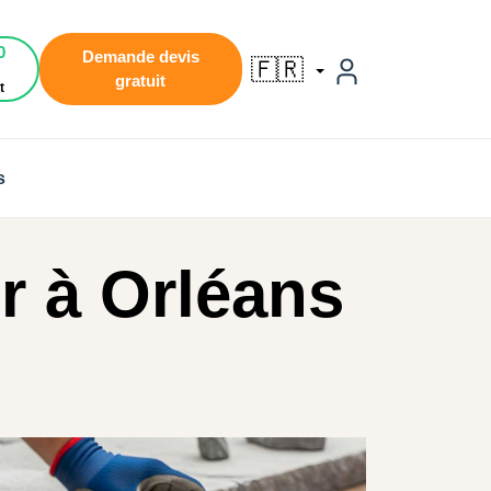
0
Demande devis
🇫🇷
gratuit
t
s
r à Orléans