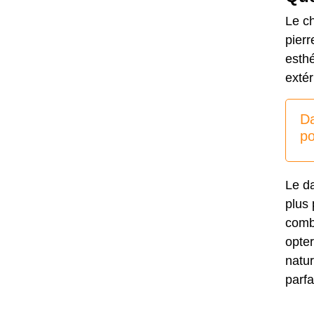
Le ch
pierr
esth
extér
Da
po
Le da
plus 
combi
opte
natur
parfa