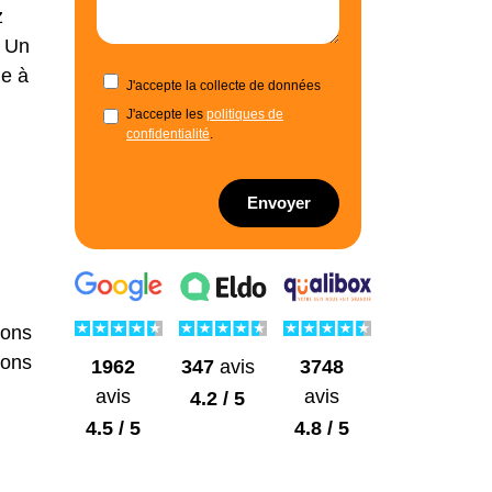
z
. Un
ue à
J'accepte la collecte de données
J'accepte les
politiques de
confidentialité
.
Envoyer
ions
ions
1962
3748
347
avis
avis
avis
4.2 / 5
4.5 / 5
4.8 / 5