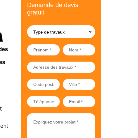
Demande de devis
gratuit
Type de travaux
des
es
t
ment