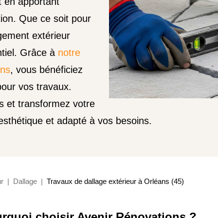
t en apportant
tion. Que ce soit pour
gement extérieur
ntiel. Grâce à
notre
ans
, vous bénéficiez
our vos travaux.
 et transformez votre
esthétique et adapté à vos besoins.
r
Dallage
Travaux de dallage extérieur à Orléans (45)
rquoi choisir Avenir Rénovations ?