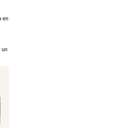
u en
r un