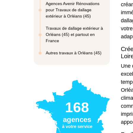
Agences Avenir Rénovations
créa
pour Travaux de dallage
immé
extérieur à Orléans (45)
dalla
votre
Travaux de dallage extérieur à
Orléans (45) et partout en
adap
France
Crée
Autres travaux à Orléans (45)
Loir
Une d
excel
tempé
Orléa
clima
168
com
impri
agences
appo
à votre service