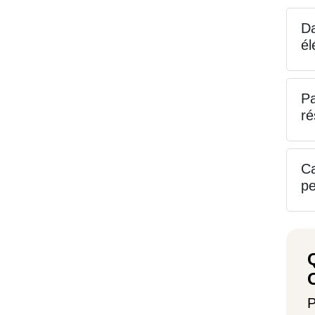
Da
él
Pa
ré
Ca
pe
Q
P