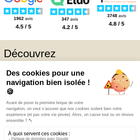
Travaux de rénovation sol intérieur à
Orléans (45)
3748
avis
1962
avis
347
avis
4.8 / 5
4.5 / 5
4.2 / 5
Découvrez
Mon Book Réno 2026,
un catalogue de
conseils et inspirations