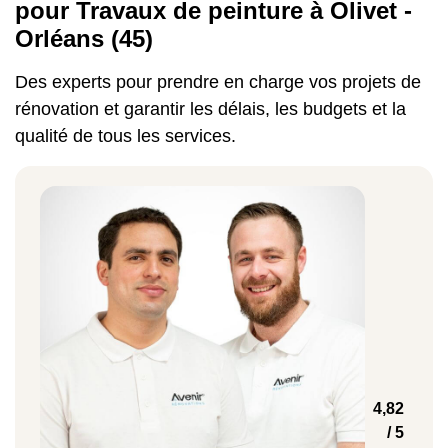
pour Travaux de peinture à Olivet -
la complexité de la tâche,
Orléans (45)
la peinture choisie,
la main-d'œuvre.
Des experts pour prendre en charge vos projets de
Vous pouvez aussi utiliser notre simulateur
rénovation et garantir les délais, les budgets et la
de prix en ligne pour prévoir votre budget.
qualité de tous les services.
Cet outil simple et pratique vous aidera à
estimer vos dépenses futures en matière de
travaux de peinture à Olivet, Orléans et
dans le Loiret (45)
.
Exemple de prix pour les travaux de peinture
à Olivet et Orléans (45)
4,82
/ 5