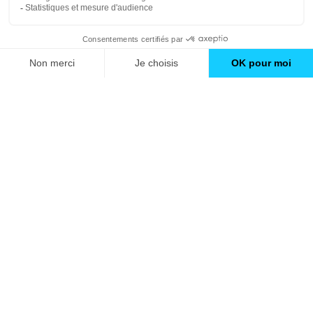
Trouver une agence
GO
Boutique en ligne
Pourquoi Avenir Rénovations
Chiffrer votre projet
Nos conseils
À propos d'Avenir Rénovations