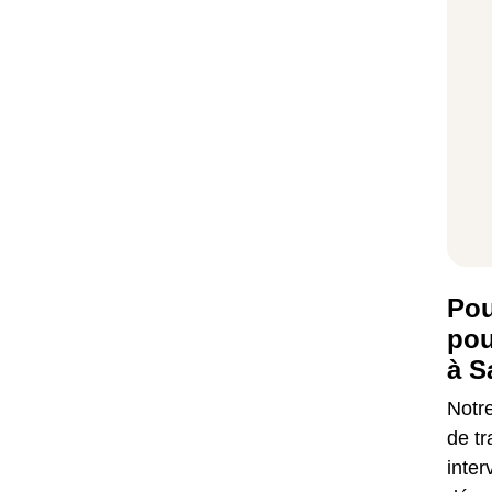
Pou
pou
à S
Notre
de t
inter