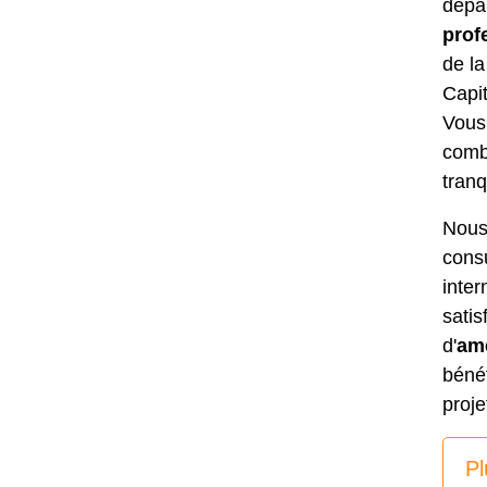
dépa
prof
de la
Capit
Vous
comb
tranqu
Nous 
consu
inter
satis
d'
am
bénéf
proje
Pl