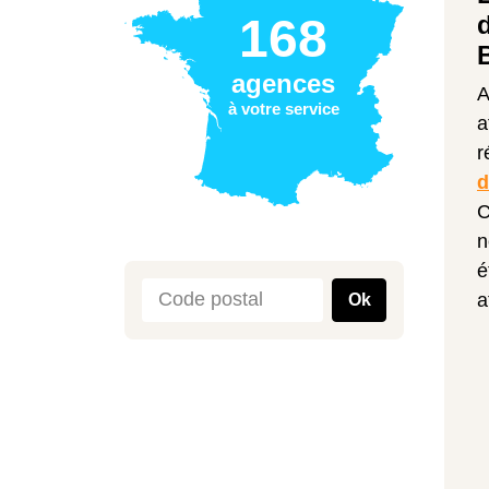
168
agences
A
à votre service
a
r
d
C
n
é
a
Ok