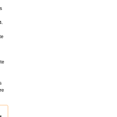
rs
4.
te
ite
s
re