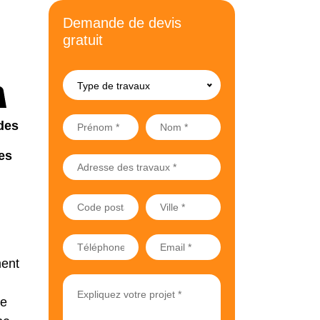
Demande de devis
gratuit
Type de travaux
des
es
ment
re