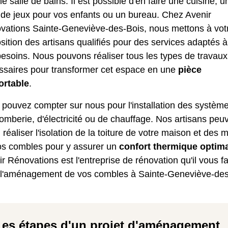
e salle de bains. Il est possible d'en faire une cuisine, u
 de jeux pour vos enfants ou un bureau. Chez Avenir
vations Sainte-Geneviève-des-Bois, nous mettons à vot
sition des artisans qualifiés pour des services adaptés à
esoins. Nous pouvons réaliser tous les types de travaux
ssaires pour transformer cet espace en une
pièce
ortable
.
pouvez compter sur nous pour l'installation des systèm
omberie, d'électricité ou de chauffage. Nos artisans peu
 réaliser l'isolation de la toiture de votre maison et des 
os combles pour y assurer un
confort thermique optim
r Rénovations est l'entreprise de rénovation qu'il vous f
 l'aménagement de vos combles à Sainte-Geneviève-des
Les étapes d'un projet d'aménagement