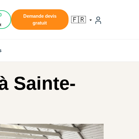
0
Demande devis
🇫🇷
gratuit
t
s
 Sainte-