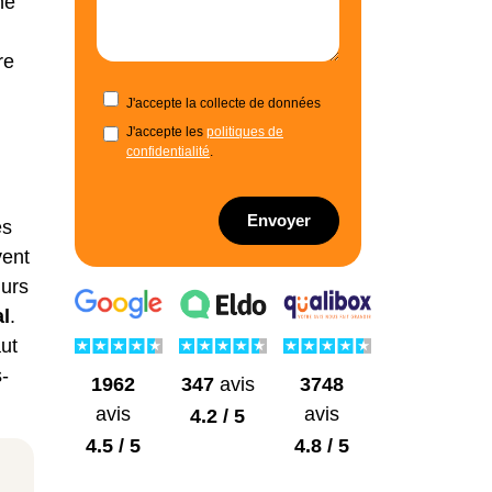
ne
re
J'accepte la collecte de données
J'accepte les
politiques de
confidentialité
.
Envoyer
es
vent
murs
al
.
aut
-
1962
3748
347
avis
avis
avis
4.2 / 5
4.5 / 5
4.8 / 5