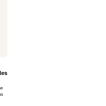
les
pe
us