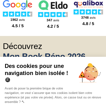
3748
avis
1962
avis
347
avis
4.8 / 5
4.5 / 5
4.2 / 5
Découvrez
Mon Book Réno 2026,
un catalogue de
conseils et inspirations