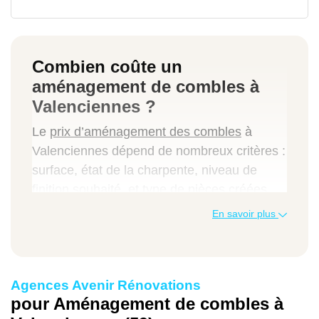
Combien coûte un
aménagement de combles à
Valenciennes ?
Le
prix d’aménagement des combles
à
Valenciennes dépend de nombreux critères :
surface, état de la charpente, niveau de
finition souhaité, et type de pièces créées.
Voici quelques exemples concrets :
En savoir plus
Isolation simple et pose de plancher
:
entre 500 et 800 € par m².
Création d’une chambre avec fenêtre de
Agences Avenir Rénovations
toit
: entre 1 000 et 1 500 € par m², en
pour Aménagement de combles à
fonction des matériaux choisis.