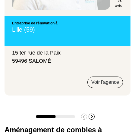
32
Marly, Aulnay-les-Valenciennes…).
avis
Contactez-nous pour
transformer vos
en un espace confortable et
combles
Entreprise de rénovation à
durable.
Lille (59)
15 ter rue de la Paix
59496 SALOMÉ
Voir l'agence
Aménagement de combles à