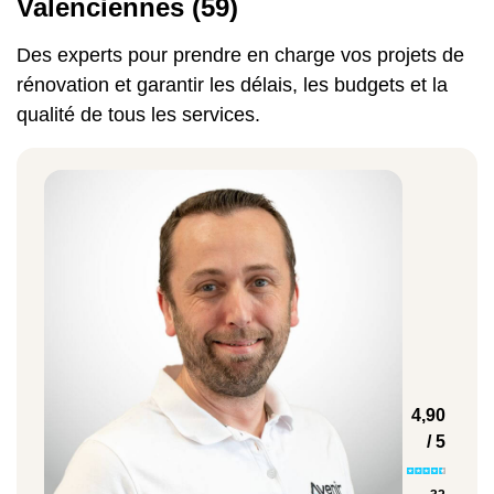
Valenciennes (59)
Aménagement d’une salle de bains
Des experts pour prendre en charge vos projets de
sous combles
avec les raccordements
rénovation et garantir les délais, les budgets et la
plomberie et électricité : de 12 000 à 20
qualité de tous les services.
000 €, selon la configuration et les
équipements sélectionnés.
Transformation complète des combles
en studio indépendant
: entre 25 000 et
40 000 €, selon la surface et le niveau de
confort souhaité.
Que vous souhaitiez créer une chambre
supplémentaire, un bureau ou une
salle de
, Avenir Rénovations
bains sous combles
propose systématiquement un devis gratuit,
adapté aux besoins et aux contraintes
4,90
spécifiques de votre logement à
/ 5
Valenciennes ou aux alentours (Anzin,