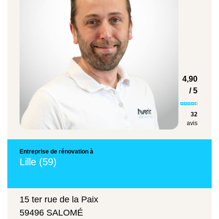
préparation nécessaire, le type d’enduit ou
de peinture et l’état initial des surfaces.
Chaque projet est unique : un devis
personnalisé reste indispensable pour
obtenir une estimation précise.
Avenir
se déplace dans Valenciennes
Rénovations
4,90
et les communes voisines comme
/ 5
Saint-
,
ou
pour établir
Saulve
Anzin
Petite-Forêt
32
votre devis personnalisé.
avis
Entreprise de rénovation à
Lille (59)
15 ter rue de la Paix
59496 SALOMÉ