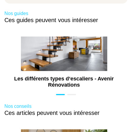
Travaux d’extension de maison à
Valenciennes (59)
Nos guides
Ces guides peuvent vous intéresser
Travaux de pose de menuiseries à
Valenciennes (59)
Travaux de rénovation de cuisine à
Valenciennes (59)
Aménagement de combles à Valenciennes
(59)
Travaux d'isolation à Valenciennes (59)
Ravalement de façade à Valenciennes
Les différents types d’escaliers - Avenir
(59)
Rénovations
Nos conseils
Ces articles peuvent vous intéresser