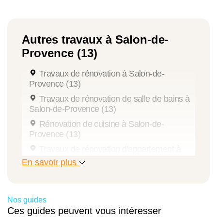
Autres travaux à Salon-de-
Provence (13)
Travaux de rénovation à Salon-de-
Provence (13)
Travaux de rénovation de salle de bains à
Salon-de-Provence (13)
Rénovation de cuisine à Salon-de-
Provence (13)
Travaux de rénovation d'appartement à
Salon-de-Provence (13)
En savoir plus
Travaux de rénovation de maison à Salon-
de-Provence (13)
Aménagement de combles à Salon-de-
Nos guides
Provence (13)
Ces guides peuvent vous intéresser