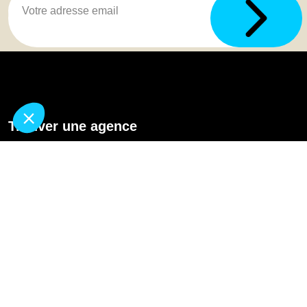
Aménagement salle de bains senior à
Salon-de-Provence (13)
Installation douche sécurisée pour senior
et PMR à Salon-de-Provence
Rénovation de toiture à Salon-de-
Provence (13)
Trouver une agence
GO
Boutique en ligne
Pourquoi Avenir Rénovations
Chiffrer votre projet
Nos conseils