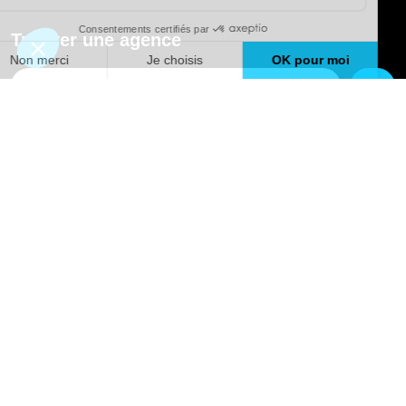
Provence (13)
Trouver une agence
GO
Boutique en ligne
Pourquoi Avenir Rénovations
Chiffrer votre projet
Nos conseils
À propos d'Avenir Rénovations
Informations complémentaires