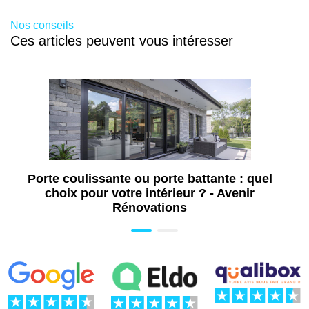
Travaux d'isolation à Salon-de-Provence
Nos conseils
(13)
Ces articles peuvent vous intéresser
Travaux de rénovation énergétique à
Salon-de-Provence (13)
Aide rénovation énergétique à Salon-de-
Provence (13)
Aide pour l'isolation extérieure à Salon-de-
Provence (13)
Aide pour l'installation de poêle à bois à
Salon-de-Provence (13)
Porte coulissante ou porte battante : quel
Aide pour installation de pompe à chaleur
choix pour votre intérieur ? - Avenir
à Salon-de-Provence (13)
Rénovations
Aide isolation de combles à Salon-de-
Provence (13)
Aide pose de fenêtre à Salon-de-Provence
(13)
Pose de fenêtre à Salon-de-Provence (13)