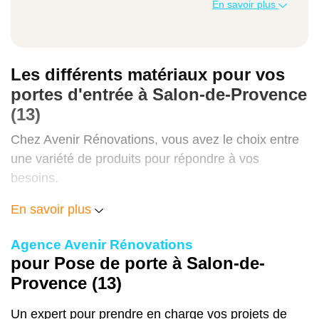
En savoir plus
Type de travaux
Prix moyen
Les différents matériaux pour vos
portes d'entrée à Salon-de-Provence
(13)
Porte extérieure
Chez Avenir Rénovations, vous avez le choix entre
une variété de produits pour répondre à vos
Entre 150 et 500 euros
besoins.
Portes d'entrée en aluminium
En savoir plus
Elles sont plébiscitées pour leur modernité et leur
Porte à galandage
Agence Avenir Rénovations
solidité. Les
p
ortes d'entrée en aluminium
pour Pose de porte à Salon-de-
conviennent parfaitement pour les climats humides.
Provence (13)
Entre 500 et 1800 euros
L'aluminium permet d'avoir une grande variété de
designs et de finitions. Chez Avenir Rénovations, le
Un expert pour prendre en charge vos projets de