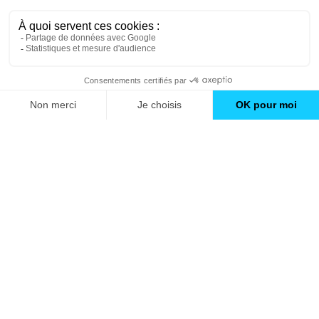
Travaux d'aménagement de cuisine à
Montrouge (92)
Travaux d'isolation à Montrouge (92)
Trouver une agence
GO
Boutique en ligne
Pourquoi Avenir Rénovations
Chiffrer votre projet
Nos conseils
À propos d'Avenir Rénovations