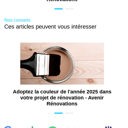
Aide pose de fenêtre à Montrouge (92)
Aide rénovation énergétique à Montrouge
(92)
Nos conseils
Ces articles peuvent vous intéresser
Travaux de rénovation énergétique à
Montrouge (92)
Installation de pergola à Montrouge (92)
Pose de volet à Montrouge (92)
Pose de portail à Montrouge (92)
Pose de store banne à Montrouge (92)
Pose de fenêtre à Montrouge (92)
Pose de baie vitrée à Montrouge (92)
Adoptez la couleur de l'année 2025 dans
Pose de porte à Montrouge (92)
votre projet de rénovation - Avenir
Isolation par l'extérieur à Montrouge (92)
Rénovations
Installation de panneau solaire à
Montrouge (92)
Installation de pompe à chaleur à