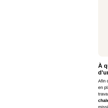
À q
d'u
Afin 
en pl
trava
chal
missi