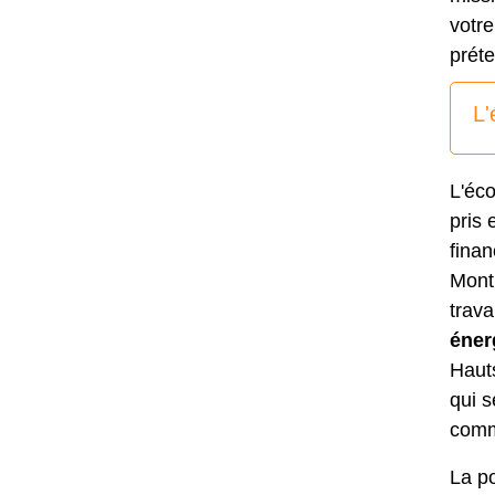
votre
prét
L'
L'éco
pris 
finan
Montr
trava
éner
Haut
qui s
comm
La p