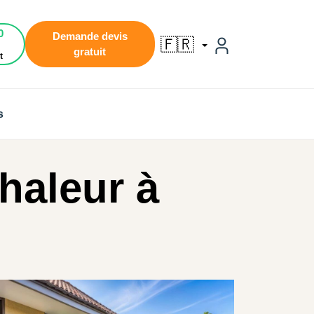
0
Demande devis
🇫🇷
gratuit
t
s
haleur à