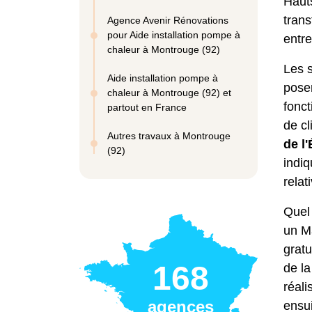
Hauts
trans
Agence Avenir Rénovations
pour Aide installation pompe à
entre
chaleur à Montrouge (92)
Les 
Aide installation pompe à
pose
chaleur à Montrouge (92) et
fonc
partout en France
de cl
Autres travaux à Montrouge
de l'
(92)
indiq
relat
Quel 
un Ma
gratu
168
de la
réali
agences
ensui