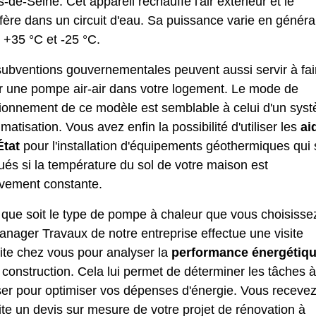
-de-Seine. Cet appareil réchauffe l'air extérieur et le
fère dans un circuit d'eau. Sa puissance varie en généra
 +35 °C et -25 °C.
subventions gouvernementales peuvent aussi servir à fai
r une pompe air-air dans votre logement. Le mode de
tionnement de ce modèle est semblable à celui d'un sys
imatisation. Vous avez enfin la possibilité d'utiliser les
ai
État
pour l'installation d'équipements géothermiques qui 
ués si la température du sol de votre maison est
ivement constante.
que soit le type de pompe à chaleur que vous choisisse
nager Travaux de notre entreprise effectue une visite
ite chez vous pour analyser la
performance énergétiq
 construction. Cela lui permet de déterminer les tâches à
ser pour optimiser vos dépenses d'énergie. Vous receve
te un devis sur mesure de votre projet de rénovation à