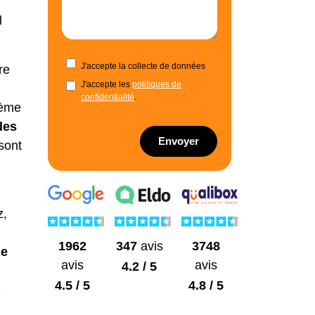
l
J'accepte la collecte de données
re
J'accepte les
politiques de
confidentialité
.
tème
des
Envoyer
sont
z,
1962
3748
347
avis
ue
avis
avis
4.2 / 5
4.5 / 5
4.8 / 5
z