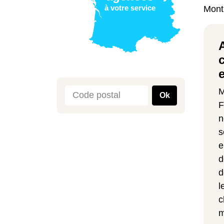
à votre service
Mont
M
Ok
F
n
s
e
d
d
l
c
m