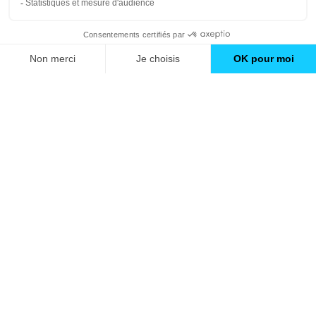
Travaux d'isolation à Montrouge (92)
Trouver une agence
GO
Boutique en ligne
Pourquoi Avenir Rénovations
Chiffrer votre projet
Nos conseils
À propos d'Avenir Rénovations
Informations complémentaires
Nos professionnels